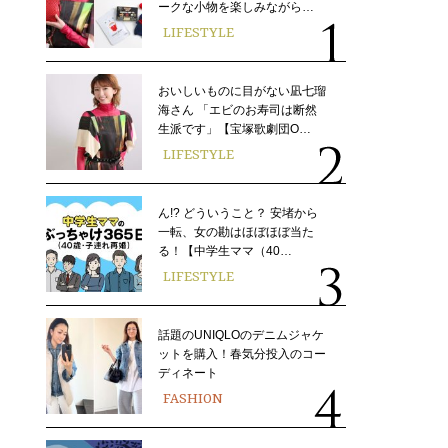
ークな小物を楽しみながら…
LIFESTYLE
おいしいものに目がない凪七瑠
海さん 「エビのお寿司は断然
生派です」【宝塚歌劇団O…
LIFESTYLE
ん!? どういうこと？ 安堵から
一転、女の勘はほぼほぼ当た
る！【中学生ママ（40…
LIFESTYLE
話題のUNIQLOのデニムジャケ
ットを購入！春気分投入のコー
ディネート
FASHION