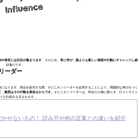
動や発言には注目が集まります
。そのため、
常に学び、誰よりも新しい発想や行動にチャレンジし続
ける
のです。
リーダー
つ
になります。商品を販売する際、オピニオンリーダーを起用することにより、飛躍的な伸びをつく
て、集団はその行動を真似るからです。
オピニオンリーダーは、特定の人物に限らず、口コミサイト
うな仕組みも含まれます。
欠かせないもの！ 読み方や他の言葉との違いを紹介