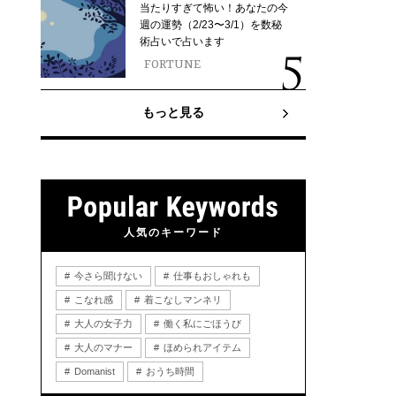
当たりすぎて怖い！あなたの今
週の運勢（2/23〜3/1）を数秘
術占いで占います
FORTUNE
もっと見る
人気のキーワード
今さら聞けない
仕事もおしゃれも
こなれ感
着こなしマンネリ
大人の女子力
働く私にごほうび
大人のマナー
ほめられアイテム
Domanist
おうち時間