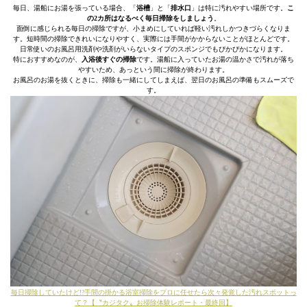
毎日、湯船にお湯を張っている場合、「
浴槽
」と「
排水口
」は特に汚れやすい場所です。
こ
の2カ所はなるべく毎日掃除をしましょう
。
面倒に感じられる毎日の掃除ですが、小まめにしていれば軽い汚れしかつきづらくなりま
す。短時間の掃除できれいになりやすく、実際には手間がかからないことがほとんどです。
日常使いのお風呂用洗剤や洗剤がいらないタイプのスポンジでもぴかぴかになります。
特におすすめなのが、
入浴後すぐの掃除
です。湯船に入っていたお湯の温かさで汚れが落ち
やすいため、あっという間に掃除が終わります。
お風呂のお湯を抜くときに、掃除も一緒にしてしまえば、翌日のお風呂の準備もスムーズで
す。
毎日掃除していたけど!?手間の掛かる浴室掃除をプロに任せたら次々発覚した汚れスポットっ
て？【〝カジタク〟お掃除体験レポート・最終回】