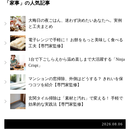
「家事」の人気記事
大晦日の夜ごはん、迷わず決めたいあなたへ。実例
と工夫まとめ
電子レンジで手軽に！ お餅をもっと美味しく食べる
工夫【専門家監修】
1台で下ごしらえから温め直しまで大活躍する「Ninja
Crispi」
マンションの窓掃除、外側はどうする？ きれいを保
つコツを紹介【専門家監修】
玄関タイル掃除は「素材と汚れ」で変える！ 手軽で
効果的な実践法【専門家監修】
2026.08.06