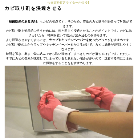
今９頭身貧乏ライターが伝授】
カビ取り剤を浸透させる
「
殺菌効果のある洗剤
」もカビの弱点です。そのため、市販のカビ取り剤を使って対策がで
きます。
カビ取り剤を効果的に使うためには、熱と同じく浸透させることがポイントです。カビに吹
きかけたら、時間を置いて成分が染み込むのを待ちます。
より浸透させやすくするには、
ラップやキッチンペーパーを使ったパック
がおすすめです。
カビ取り剤の上からラップやキッチンペーパーをかけるだけで、カビに成分が密着しやすく
なります。
時間を置き、奥まで染み込んでから洗い流せば、すっきりカビが落ちるはずです。ただし、
すでにカビの色素が沈着してしまっていると取れない場合が多いので、沈着する前にこまめ
に掃除をすることをおすすめします。