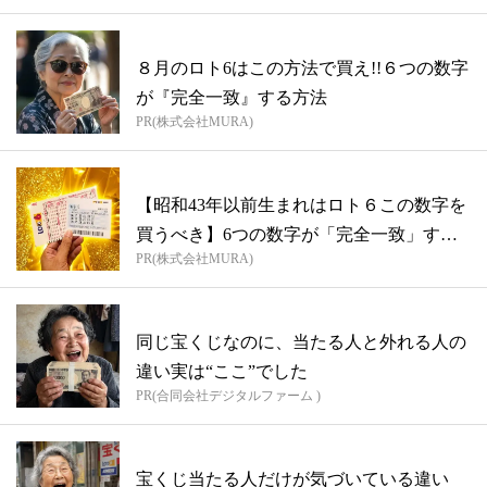
８月のロト6はこの方法で買え!!６つの数字
が『完全一致』する方法
PR(株式会社MURA)
【昭和43年以前生まれはロト６この数字を
買うべき】6つの数字が「完全一致」する
PR(株式会社MURA)
方...
同じ宝くじなのに、当たる人と外れる人の
違い実は“ここ”でした
PR(合同会社デジタルファーム )
宝くじ当たる人だけが気づいている違い