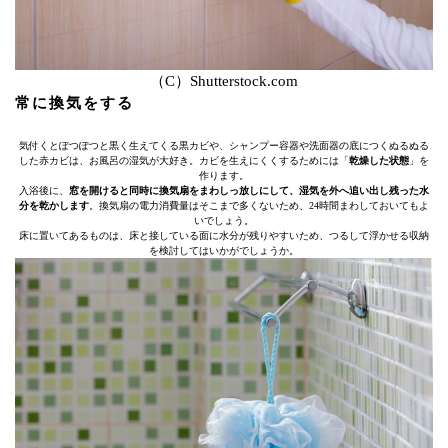
（C）Shutterstock.com
常に換気をする
気付くとぽつぽつと黒く生えてくる黒カビや、シャンプー容器や洗面器の底につくぬるぬる
した赤カビは、お風呂の湿気が大好き。カビを生えにくくするためには「
乾燥した状態
」を
作ります。
入浴後に、
窓を開けると同時に換気扇をまわしっ放しにして、湿気を外へ追い出し残った水
分を乾かします
。換気扇の電力消費量はそこまで多くないため、24時間まわしておいてもよ
いでしょう。
床に置いてあるものは、床と接している面に水分が残りやすいため、つるして浮かせる収納
を検討してはいかがでしょうか。