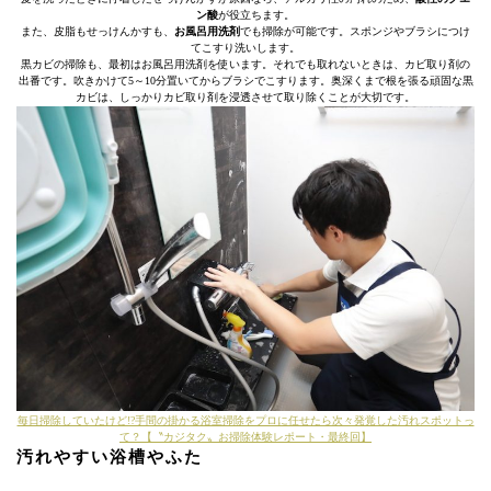
ン酸
が役立ちます。
また、皮脂もせっけんかすも、
お風呂用洗剤
でも掃除が可能です。スポンジやブラシにつけ
てこすり洗いします。
黒カビの掃除も、最初はお風呂用洗剤を使います。それでも取れないときは、カビ取り剤の
出番です。吹きかけて5～10分置いてからブラシでこすります。奥深くまで根を張る頑固な黒
カビは、しっかりカビ取り剤を浸透させて取り除くことが大切です。
毎日掃除していたけど!?手間の掛かる浴室掃除をプロに任せたら次々発覚した汚れスポットっ
て？【〝カジタク〟お掃除体験レポート・最終回】
汚れやすい浴槽やふた