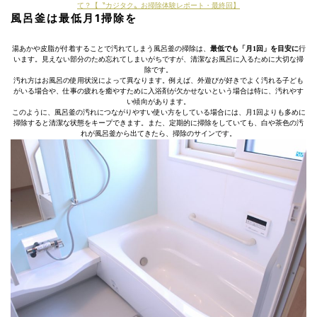
て？【〝カジタク〟お掃除体験レポート・最終回】
風呂釜は最低月1掃除を
湯あかや皮脂が付着することで汚れてしまう風呂釜の掃除は、
最低でも「月1回」を目安に
行
います。見えない部分のため忘れてしまいがちですが、清潔なお風呂に入るために大切な掃
除です。
汚れ方はお風呂の使用状況によって異なります。例えば、外遊びが好きでよく汚れる子ども
がいる場合や、仕事の疲れを癒やすために入浴剤が欠かせないという場合は特に、汚れやす
い傾向があります。
このように、風呂釜の汚れにつながりやすい使い方をしている場合には、月1回よりも多めに
掃除すると清潔な状態をキープできます。また、定期的に掃除をしていても、白や茶色の汚
れが風呂釜から出てきたら、掃除のサインです。