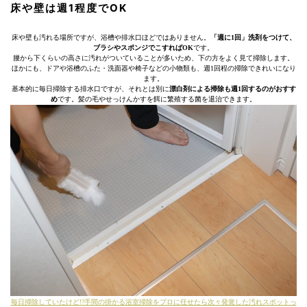
床や壁は週1程度でOK
床や壁も汚れる場所ですが、浴槽や排水口ほどではありません。
「週に1回」洗剤をつけて、
ブラシやスポンジでこすればOK
です。
腰から下くらいの高さに汚れがついていることが多いため、下の方をよく見て掃除します。
ほかにも、ドアや浴槽のふた・洗面器や椅子などの小物類も、週1回程の掃除できれいになり
ます。
基本的に毎日掃除する排水口ですが、それとは別に
漂白剤による掃除も週1回するのがおすす
め
です。髪の毛やせっけんかすを餌に繁殖する菌を退治できます。
毎日掃除していたけど!?手間の掛かる浴室掃除をプロに任せたら次々発覚した汚れスポットっ