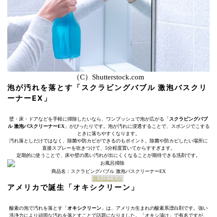
（C）Shutterstock.com
泡が汚れを落とす「スクラビングバブル 激泡バスクリ
ーナーEX」
壁・床・ドアなどを手軽に掃除したいなら、ワンプッシュで泡が広がる「
スクラビングバブ
ル 激泡バスクリーナーEX
」がぴったりです。泡が汚れに浸透することで、スポンジでこする
ときに落ちやすくなります。
汚れ落としだけではなく、除菌や防カビができるのもポイント。除菌や防カビしたい場所に
直接スプレーを吹きつけて、5分程度置いてからすすぎます。
定期的に使うことで、床や壁の黒い汚れが出にくくなることが期待できる洗剤です。
商品名：スクラビングバブル 激泡バスクリーナーEX
購入はこちら
アメリカで誕生「オキシクリーン」
酸素の泡で汚れを落とす「
オキシクリーン
」は、アメリカ生まれの酸素系漂白剤です。強い
洗浄力により頑固な汚れを落とすことで話題になりました。「オキシ漬け」で有名ですが、