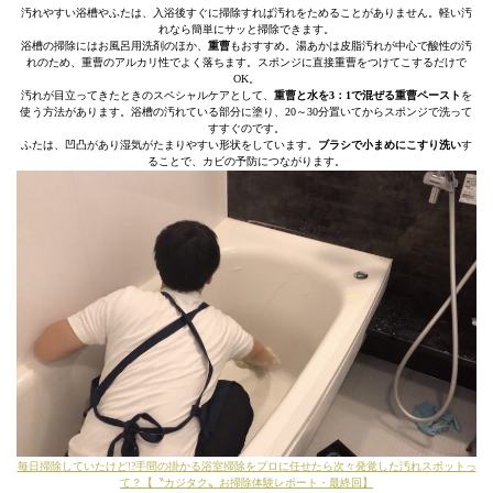
汚れやすい浴槽やふたは、入浴後すぐに掃除すれば汚れをためることがありません。軽い汚
れなら簡単にサッと掃除できます。
浴槽の掃除にはお風呂用洗剤のほか、
重曹
もおすすめ。湯あかは皮脂汚れが中心で酸性の汚
れのため、重曹のアルカリ性でよく落ちます。スポンジに直接重曹をつけてこするだけで
OK。
汚れが目立ってきたときのスペシャルケアとして、
重曹と水を3：1で混ぜる重曹ペースト
を
使う方法があります。浴槽の汚れている部分に塗り、20～30分置いてからスポンジで洗って
すすぐのです。
ふたは、凹凸があり湿気がたまりやすい形状をしています。
ブラシで小まめにこすり洗い
す
ることで、カビの予防につながります。
毎日掃除していたけど!?手間の掛かる浴室掃除をプロに任せたら次々発覚した汚れスポットっ
て？【〝カジタク〟お掃除体験レポート・最終回】