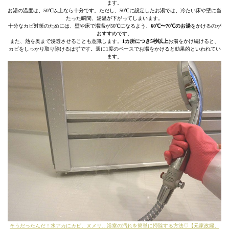
ます。
お湯の温度は、50℃以上なら十分です。ただし、50℃に設定したお湯では、冷たい床や壁に当
たった瞬間、湯温が下がってしまいます。
十分なカビ対策のためには、壁や床で湯温が50℃になるよう、
60℃〜70℃のお湯
をかけるのが
おすすめです。
また、熱を奥まで浸透させることも意識します。
1カ所につき5秒以上
お湯をかけ続けると、
カビをしっかり取り除けるはずです。週に1度のペースでお湯をかけると効果的といわれてい
ます。
そうだったんだ！水アカにカビ、ヌメリ…浴室の汚れを簡単に掃除する方法♡【元家政婦、