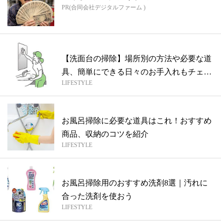
PR(合同会社デジタルファーム )
【洗面台の掃除】場所別の方法や必要な道
具、簡単にできる日々のお手入れもチェッ
LIFESTYLE
ク
お風呂掃除に必要な道具はこれ！おすすめ
商品、収納のコツを紹介
LIFESTYLE
お風呂掃除用のおすすめ洗剤8選｜汚れに
合った洗剤を使おう
LIFESTYLE