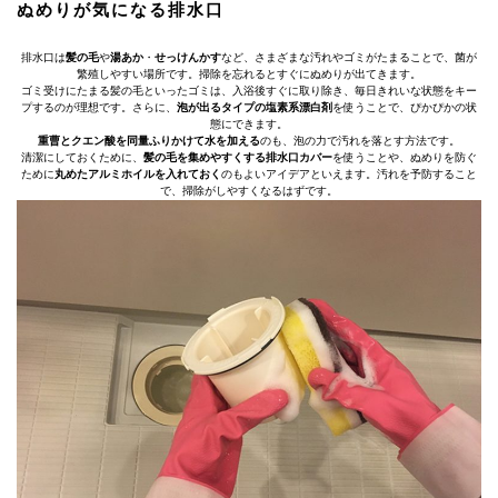
ぬめりが気になる排水口
排水口は
髪の毛
や
湯あか
・
せっけんかす
など、さまざまな汚れやゴミがたまることで、菌が
繁殖しやすい場所です。掃除を忘れるとすぐにぬめりが出てきます。
ゴミ受けにたまる髪の毛といったゴミは、入浴後すぐに取り除き、毎日きれいな状態をキー
プするのが理想です。さらに、
泡が出るタイプの塩素系漂白剤
を使うことで、ぴかぴかの状
態にできます。
重曹とクエン酸を同量ふりかけて水を加える
のも、泡の力で汚れを落とす方法です。
清潔にしておくために、
髪の毛を集めやすくする排水口カバー
を使うことや、ぬめりを防ぐ
ために
丸めたアルミホイルを入れておく
のもよいアイデアといえます。汚れを予防すること
で、掃除がしやすくなるはずです。