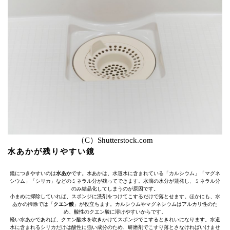
（C）Shutterstock.com
水あかが残りやすい鏡
鏡につきやすいのは
水あか
です。水あかは、水道水に含まれている「カルシウム」「マグネ
シウム」「シリカ」などのミネラル分が残ってできます。水滴の水分が蒸発し、ミネラル分
のみ結晶化してしまうのが原因です。
小まめに掃除していれば、スポンジに洗剤をつけてこするだけで落とせます。ほかにも、水
あかの掃除では「
クエン酸
」が役立ちます。カルシウムやマグネシウムはアルカリ性のた
め、酸性のクエン酸に溶けやすいからです。
軽い水あかであれば、クエン酸水を吹きかけてスポンジでこするときれいになります。水道
水に含まれるシリカだけは酸性に強い成分のため、研磨剤でこすり落とさなければいけませ