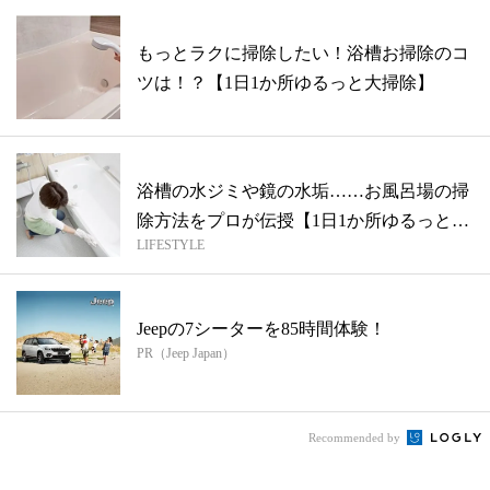
もっとラクに掃除したい！浴槽お掃除のコ
ツは！？【1日1か所ゆるっと大掃除】
浴槽の水ジミや鏡の水垢……お風呂場の掃
除方法をプロが伝授【1日1か所ゆるっと大
LIFESTYLE
掃...
Jeepの7シーターを85時間体験！
PR（Jeep Japan）
Recommended by