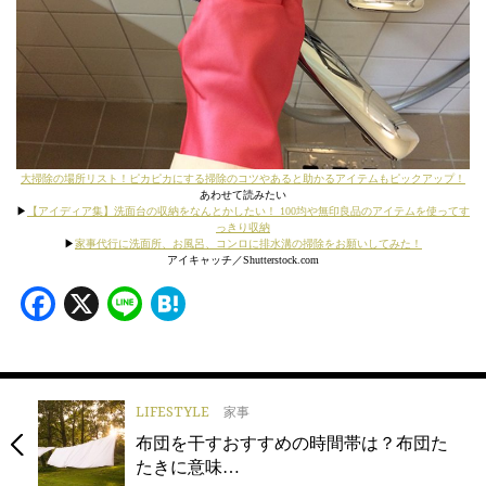
大掃除の場所リスト！ピカピカにする掃除のコツやあると助かるアイテムもピックアップ！
あわせて読みたい
▶︎
【アイディア集】洗面台の収納をなんとかしたい！ 100均や無印良品のアイテムを使ってす
っきり収納
▶︎
家事代行に洗面所、お風呂、コンロに排水溝の掃除をお願いしてみた！
アイキャッチ／Shutterstock.
com
Facebook
X
Line
Hatena
LIFESTYLE
家事
布団を干すおすすめの時間帯は？布団た
たきに意味…