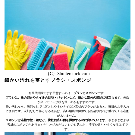
（C）Shutterstock.com
細かい汚れを落とすブラシ・スポンジ
お風呂掃除でまず用意するのは、
ブラシ
と
スポンジ
です。
ブラシは、角の部分やタイルの目地・パッキンなど、細かな部分の掃除に役立ちます
。先端
が尖っている形状を選ぶのがおすすめです。
軽い汚れなら、洗剤なしでも落としやすいナイロン素材のブラシがあると、毎日のお手入れ
に便利です。洗剤なしで落とせる道具は、高い場所の掃除でも洗剤や汚れが垂れてくる心配
がありません。
スポンジは浴槽や壁・鏡など、比較的広い面を掃除するのに向いています
。さまざまな形や
素材のスポンジがありますが、水切れがよいものを選ぶと、清潔を保ちやすくなるはずで
す。