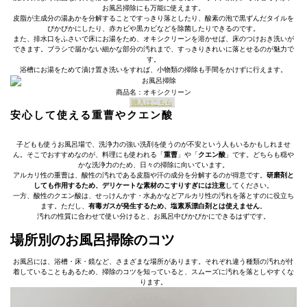
お風呂掃除にも万能に使えます。
皮脂が主成分の湯あかを分解することですっきり落としたり、酸素の泡で黒ずんだタイルを
ぴかぴかにしたり、赤カビや黒カビなどを除菌したりできるのです。
また、排水口をふさいで床にお湯をため、オキシクリーンを溶かせば、床のつけおき洗いが
できます。ブラシで届かない細かな部分の汚れまで、すっきりきれいに落とせるのが魅力で
す。
浴槽にお湯をためて漬け置き洗いをすれば、小物類の掃除も手間をかけずに行えます。
商品名：オキシクリーン
購入はこちら
安心して使える重曹やクエン酸
子どもも使うお風呂場で、洗浄力の強い洗剤を使うのが不安という人もいるかもしれませ
ん。そこでおすすめなのが、料理にも使われる「
重曹
」や「
クエン酸
」です。どちらも穏や
かな洗浄力のため、日々の掃除に向いています。
アルカリ性の重曹は、酸性の汚れである皮脂や汗の成分を分解するのが得意です。
研磨剤と
しても作用するため、デリケートな素材のこすりすぎには注意
してください。
一方、酸性のクエン酸は、せっけんかす・水あかなどアルカリ性の汚れを落とすのに役立ち
ます。ただし、
有毒ガスが発生するため、塩素系漂白剤とは使えません
。
汚れの性質に合わせて使い分けると、お風呂中ぴかぴかにできるはずです。
場所別のお風呂掃除のコツ
お風呂には、浴槽・床・鏡など、さまざまな場所があります。それぞれ違う種類の汚れが付
着していることもあるため、掃除のコツを知っていると、スムーズに汚れを落としやすくな
ります。