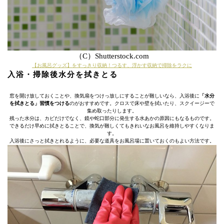
（C）Shutterstock.com
【お風呂グッズ】をすっきり収納！つるす、浮かす収納で掃除をラクに
入浴・掃除後水分を拭きとる
窓を開け放しておくことや、換気扇をつけっ放しにすることが難しいなら、入浴後に
「水分
を拭きとる」習慣をつける
のがおすすめです。クロスで床や壁を拭いたり、スクイージーで
集め取ったりします。
残った水分は、カビだけでなく、鏡や蛇口部分に発生する水あかの原因にもなるものです。
できるだけ早めに拭きとることで、換気が難しくてもきれいなお風呂を維持しやすくなりま
す。
入浴後にさっと拭きとれるように、必要な道具をお風呂場に置いておくのもよい方法です。