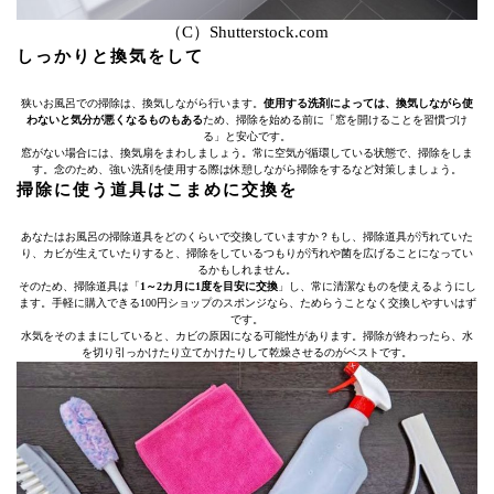
（C）Shutterstock.com
しっかりと換気をして
狭いお風呂での掃除は、換気しながら行います。
使用する洗剤によっては、換気しながら使
わないと気分が悪くなるものもある
ため、掃除を始める前に「窓を開けることを習慣づけ
る」と安心です。
窓がない場合には、換気扇をまわしましょう。常に空気が循環している状態で、掃除をしま
す。念のため、強い洗剤を使用する際は休憩しながら掃除をするなど対策しましょう。
掃除に使う道具はこまめに交換を
あなたはお風呂の掃除道具をどのくらいで交換していますか？もし、掃除道具が汚れていた
り、カビが生えていたりすると、掃除をしているつもりが汚れや菌を広げることになってい
るかもしれません。
そのため、掃除道具は「
1～2カ月に1度を目安に交換
」し、常に清潔なものを使えるようにし
ます。手軽に購入できる100円ショップのスポンジなら、ためらうことなく交換しやすいはず
です。
水気をそのままにしていると、カビの原因になる可能性があります。掃除が終わったら、水
を切り引っかけたり立てかけたりして乾燥させるのがベストです。