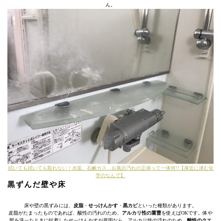
ん。
拭いても拭いても取れない！水垢、石鹸カス…お風呂汚れの正体って一体何!?【身近に潜む化
学のなんで】
黒ずんだ壁や床
床や壁の黒ずみには、
皮脂
・
せっけんかす
・
黒カビ
といった種類があります。
皮脂がたまったものであれば、酸性の汚れのため、
アルカリ性の重曹
を使えばOKです。体や
髪を洗ったときに付着したせっけんかすが原因なら、アルカリ性の汚れのため、
酸性のクエ