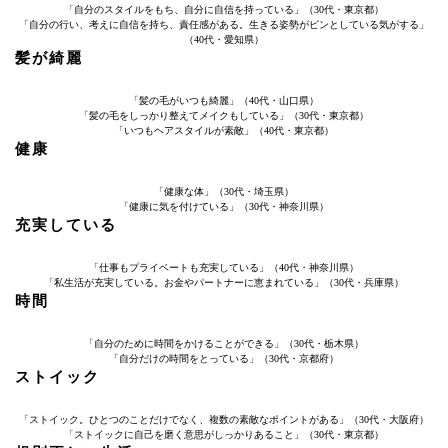
「自分のスタイルをもち、自分に自信を持っている」（30代・東京都）
「自分の行い、考えに自信を持ち、責任感がある。生きる姿勢がピンとしている気がする」
（40代・愛知県）
髪が綺麗
「髪の毛がいつも綺麗」（40代・山口県）
「髪の毛をしっかり整えてメイクもしている」（30代・東京都）
「いつもヘアスタイルが素敵」（40代・東京都）
健康
「健康な体」（30代・埼玉県）
「健康に気を付けている」（30代・神奈川県）
充実している
「仕事もプライベートも充実している」（40代・神奈川県）
「私生活が充実している。お金やパートナーに恵まれている」（30代・兵庫県）
時間
「自分のために時間をかけることができる」（30代・栃木県）
「自分だけの時間をとっている」（30代・京都府）
ストイック
「ストイック。ひとつのことだけでなく、複数の素敵なポイントがある」（30代・大阪府）
「ストイックに自己を磨く意思がしっかりあること」（30代・東京都）