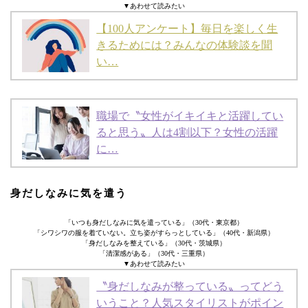
▼あわせて読みたい
【100人アンケート】毎日を楽しく生
きるためには？みんなの体験談を聞
い…
職場で〝女性がイキイキと活躍してい
ると思う〟人は4割以下？女性の活躍
に…
身だしなみに気を遣う
「いつも身だしなみに気を遣っている」（30代・東京都）
「シワシワの服を着ていない。立ち姿がすらっとしている」（40代・新潟県）
「身だしなみを整えている」（30代・茨城県）
「清潔感がある」（30代・三重県）
▼あわせて読みたい
〝身だしなみが整っている〟ってどう
いうこと？人気スタイリストがポイン