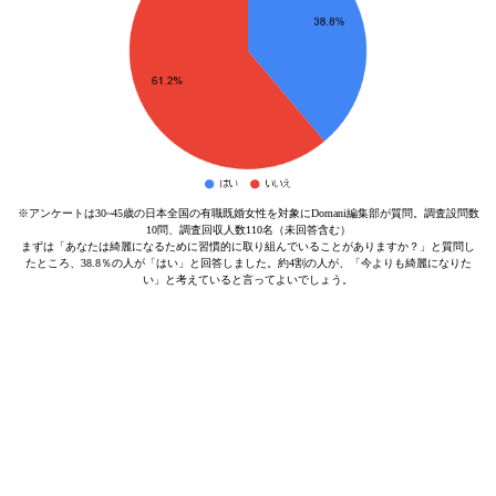
※アンケートは30~45歳の日本全国の有職既婚女性を対象にDomani編集部が質問。調査設問数
10問、調査回収人数110名（未回答含む）
まずは「あなたは綺麗になるために習慣的に取り組んでいることがありますか？」と質問し
たところ、38.8％の人が「はい」と回答しました。約4割の人が、「今よりも綺麗になりた
い」と考えていると言ってよいでしょう。