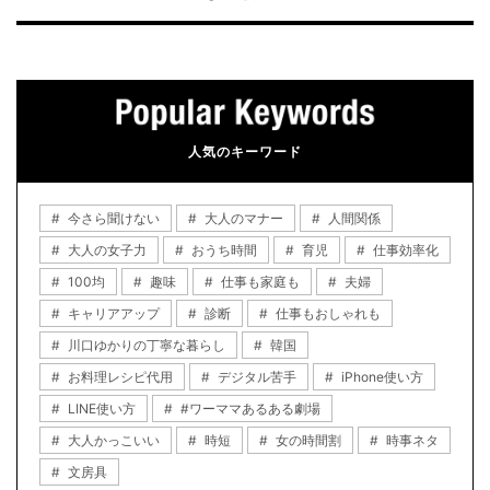
人気のキーワード
今さら聞けない
大人のマナー
人間関係
大人の女子力
おうち時間
育児
仕事効率化
100均
趣味
仕事も家庭も
夫婦
キャリアアップ
診断
仕事もおしゃれも
川口ゆかりの丁寧な暮らし
韓国
お料理レシピ代用
デジタル苦手
iPhone使い方
LINE使い方
#ワーママあるある劇場
大人かっこいい
時短
女の時間割
時事ネタ
文房具