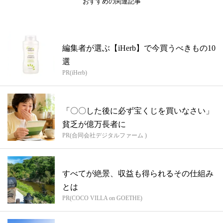
おすすめの関連記事
編集者が選ぶ【iHerb】で今買うべきもの10
選
PR(iHerb)
「〇〇した後に必ず宝くじを買いなさい」
貧乏が億万長者に
PR(合同会社デジタルファーム )
すべてが絶景、収益も得られるその仕組み
とは
PR(COCO VILLA on GOETHE)