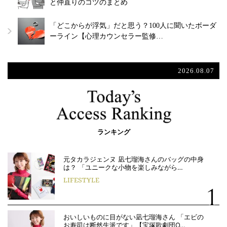
と仲直りのコツのまとめ
「どこからが浮気」だと思う？100人に聞いたボーダ
ーライン【心理カウンセラー監修…
2026.08.07
ランキング
元タカラジェンヌ 凪七瑠海さんのバッグの中身
は？ 「ユニークな小物を楽しみながら…
LIFESTYLE
おいしいものに目がない凪七瑠海さん 「エビの
お寿司は断然生派です」【宝塚歌劇団O…