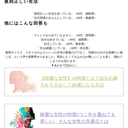
規則正しい生活
「規則正しい生活を送っている」（40代・福島県）
「生活習慣がきちんとしている」（40代・青森県）
他にはこんな回答も
「ストレスをためていなさそう」（30代・群馬県）
「自分を好きでいる」（40代・福岡県）
「自立している」（40代・熊本県）
「爪を綺麗にしている」（40代・埼玉県）
髪型やメイク、スタイルのよさといった外見の要素だけでなく、内面や心がけを綺麗だと感
じる、という声が多数寄せられました。真似したくてもなかなか難しいことも多く、憧れて
しまうのも頷けます。
▼あわせて読みたい
【綺麗な女性】の特徴とは？自分の魅
力を引き出して綺麗になる方法
綺麗な女性の特徴5つ｜年を重ねても
美しい、そんな女性の共通点とは