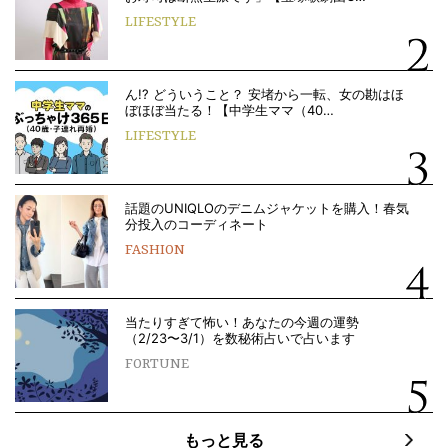
LIFESTYLE
ん!? どういうこと？ 安堵から一転、女の勘はほ
ぼほぼ当たる！【中学生ママ（40…
LIFESTYLE
話題のUNIQLOのデニムジャケットを購入！春気
分投入のコーディネート
FASHION
当たりすぎて怖い！あなたの今週の運勢
（2/23〜3/1）を数秘術占いで占います
FORTUNE
もっと見る