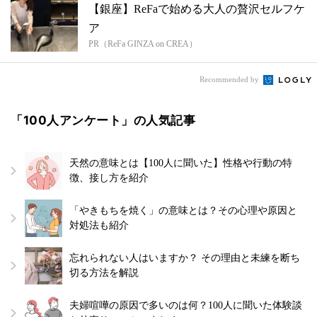
【銀座】ReFaで始める大人の贅沢セルフケ
ア
PR（ReFa GINZA on CREA）
Recommended by
「100人アンケート」の人気記事
天然の意味とは【100人に聞いた】性格や行動の特
徴、接し方を紹介
「やきもちを焼く」の意味とは？その心理や原因と
対処法も紹介
忘れられない人はいますか？ その理由と未練を断ち
切る方法を解説
夫婦喧嘩の原因で多いのは何？100人に聞いた体験談