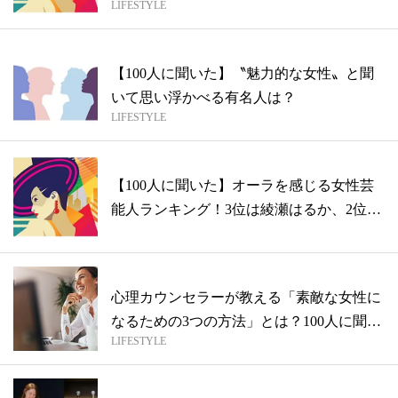
LIFESTYLE
米...
【100人に聞いた】〝魅力的な女性〟と聞
いて思い浮かべる有名人は？
LIFESTYLE
【100人に聞いた】オーラを感じる女性芸
能人ランキング！3位は綾瀬はるか、2位
米...
心理カウンセラーが教える「素敵な女性に
なるための3つの方法」とは？100人に聞
LIFESTYLE
い...