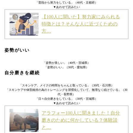
「普段から努力をしている」（40代・京都府）
▼あわせて読みたい
【100人に聞いた】努力家にみられる
特徴とは？そんな人に近づくための
方…
姿勢がいい
「姿勢が美しい」（40代・茨城県）
「姿勢がいい」（30代・愛知県）
自分磨きを継続
「スキンケア、メイクの時間をちゃんと取っている」（30代・石川県）
「スキンケアや体型維持の為のトレーニングを習慣化していて、無理なく続けている」（30
代・長野県）
「日々自分磨きをしている」（30代・宮城県）
▼あわせて読みたい
アラフォー100人に聞きました！自分
磨きのために何かしている？体験談
と…