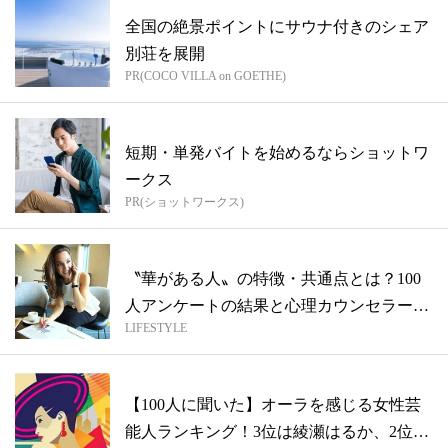
全国の絶景ポイントにサウナ付きのシェア
別荘を展開
PR(COCO VILLA on GOETHE)
短期・単発バイトを始めるならショットワ
ークス
PR(ショットワークス)
〝華がある人〟の特徴・共通点とは？100
人アンケートの結果と心理カウンセラーの
LIFESTYLE
ア...
【100人に聞いた】オーラを感じる女性芸
能人ランキング！3位は綾瀬はるか、2位