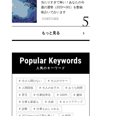
当たりすぎて怖い！あなたの今
週の運勢（2/23〜3/1）を数秘
術占いで占います
FORTUNE
もっと見る
人気のキーワード
今さら聞けない
大人のマナー
人間関係
大人の女子力
おうち時間
育児
仕事効率化
100均
趣味
仕事も家庭も
夫婦
キャリアアップ
診断
仕事もおしゃれも
川口ゆかりの丁寧な暮らし
韓国