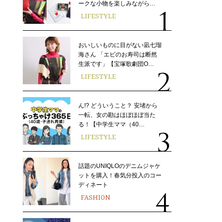
ークな小物を楽しみながら…
LIFESTYLE
おいしいものに目がない凪七瑠
海さん 「エビのお寿司は断然
生派です」【宝塚歌劇団O…
LIFESTYLE
ん!? どういうこと？ 安堵から
一転、女の勘はほぼほぼ当た
る！【中学生ママ（40…
LIFESTYLE
話題のUNIQLOのデニムジャケ
ットを購入！春気分投入のコー
ディネート
FASHION