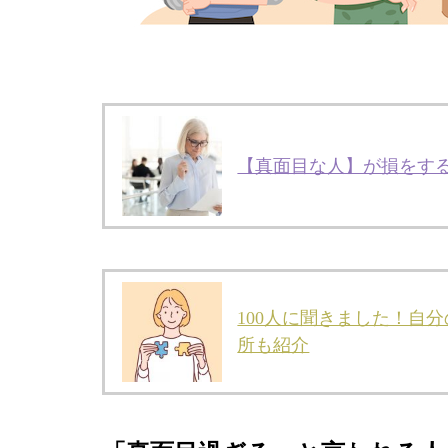
【真面目な人】が損をす
100人に聞きました！自
所も紹介