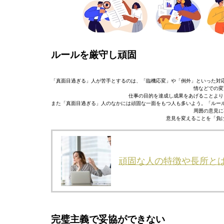
ルールを厳守し頑固
「真面目過ぎる」人が苦手とするのは、「臨機応変」や「例外」といった対
情などでの変
仕事の目的を達成し成果をあげることより
また「真面目過ぎる」人のなかには頑固な一面をもつ人も多いよう。「ルー
周囲の意見に
意見を変えることを「負
頑固な人の特徴や長所と
完璧主義で妥協ができない