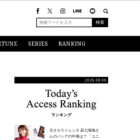
検索
RTUNE
SERIES
RANKING
2026.08.09
ランキング
元タカラジェンヌ 凪七瑠海さ
んのバッグの中身は？ 「ユニ