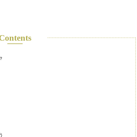
Contents
？
う