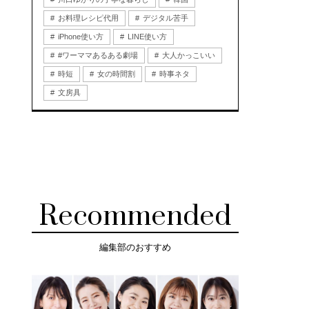
お料理レシピ代用
デジタル苦手
iPhone使い方
LINE使い方
#ワーママあるある劇場
大人かっこいい
時短
女の時間割
時事ネタ
文房具
Recommended
編集部のおすすめ