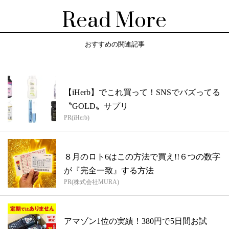
Read More
おすすめの関連記事
【iHerb】でこれ買って！SNSでバズってる
〝GOLD〟サプリ
PR(iHerb)
８月のロト6はこの方法で買え!!６つの数字
が『完全一致』する方法
PR(株式会社MURA)
アマゾン1位の実績！380円で5日間お試