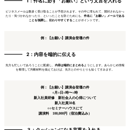
1：件名に必ず「お願い」という文言を入れる
ビジネスメールは数多く受け取ることが予想されます。その中に埋もれて、開封されなかっ
たり・気づかれなかったり、といったことを防ぐためにも、
件名に「お願い」メールである
ことを強調し、伝わりやすくする
ことがポイントです。
例：【お願い】講演会登壇の件
2：内容を端的に伝える
先方も忙しいであろうことに配慮し、
内容は端的にまとめる
ようにします。あらかじめ情報
を整理して判断材料を揃えておけば、先方とのやりとりも短くてすみます。
例：【お願い】講演会登壇の件
○月○日○時〜○時
新入社員研修 新社会人の心得について
新入社員50名
○○セミナーハウスにて
講演料 100,000円（宿泊費込み）
３：クッションになる言葉を入れる