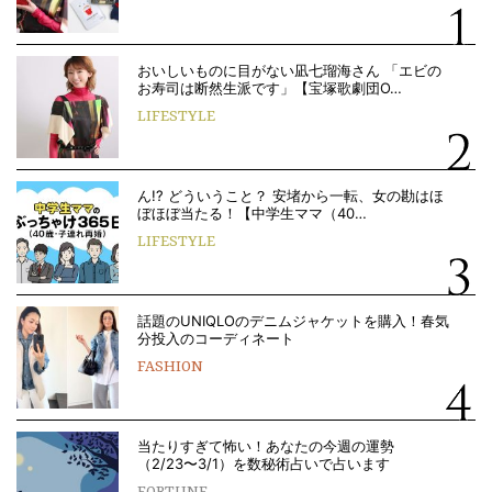
おいしいものに目がない凪七瑠海さん 「エビの
お寿司は断然生派です」【宝塚歌劇団O…
LIFESTYLE
ん!? どういうこと？ 安堵から一転、女の勘はほ
ぼほぼ当たる！【中学生ママ（40…
LIFESTYLE
話題のUNIQLOのデニムジャケットを購入！春気
分投入のコーディネート
FASHION
当たりすぎて怖い！あなたの今週の運勢
（2/23〜3/1）を数秘術占いで占います