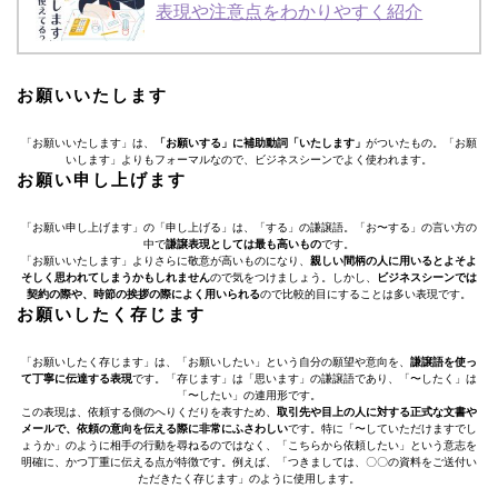
表現や注意点をわかりやすく紹介
お願いいたします
「お願いいたします」は、
「お願いする」に補助動詞「いたします」
がついたもの。「お願
いします」よりもフォーマルなので、ビジネスシーンでよく使われます。
お願い申し上げます
「お願い申し上げます」の「申し上げる」は、「する」の謙譲語。「お〜する」の言い方の
中で
謙譲表現としては最も高いもの
です。
「お願いいたします」よりさらに敬意が高いものになり、
親しい間柄の人に用いるとよそよ
そしく思われてしまうかもしれません
ので気をつけましょう。しかし、
ビジネスシーンでは
契約の際や、時節の挨拶の際によく用いられる
ので比較的目にすることは多い表現です。
お願いしたく存じます
「お願いしたく存じます」は、「お願いしたい」という自分の願望や意向を、
謙譲語を使っ
て丁寧に伝達する表現
です。「存じます」は「思います」の謙譲語であり、「〜したく」は
「〜したい」の連用形です。
この表現は、依頼する側のへりくだりを表すため、
取引先や目上の人に対する
正式な文書や
メール
で、依頼の意向を伝える際に非常にふさわしい
です。特に「〜していただけますでし
ょうか」のように相手の行動を尋ねるのではなく、「こちらから依頼したい」という意志を
明確に、かつ丁重に伝える点が特徴です。例えば、「つきましては、〇〇の資料をご送付い
ただきたく存じます」のように使用します。