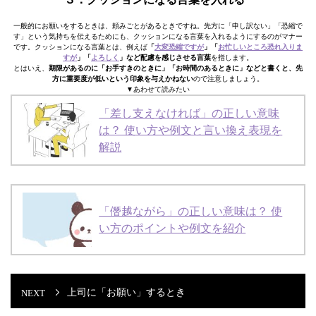
一般的にお願いをするときは、頼みごとがあるときですね。先方に「申し訳ない」「恐縮で
す」という気持ちを伝えるためにも、クッションになる言葉を入れるようにするのがマナー
です。クッションになる言葉とは、例えば
「
大変恐縮ですが
」「
お忙しいところ恐れ入りま
すが
」「
よろしく
」など配慮を感じさせる言葉
を指します。
とはいえ、
期限があるのに「お手すきのときに」「お時間のあるときに」などと書くと、先
方に重要度が低いという印象を与えかねない
ので注意しましょう。
▼あわせて読みたい
「差し支えなければ」の正しい意味
は？ 使い方や例文と言い換え表現を
解説
「僭越ながら」の正しい意味は？ 使
い方のポイントや例文を紹介
上司に「お願い」するとき