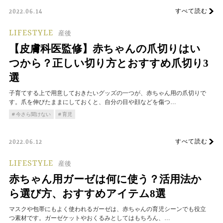
すべて読む
2022.06.14
LIFESTYLE
産後
【皮膚科医監修】赤ちゃんの爪切りはい
つから？正しい切り方とおすすめ爪切り3
選
子育てする上で用意しておきたいグッズの一つが、赤ちゃん用の爪切りで
す。爪を伸びたままにしておくと、自分の目や顔などを傷つ…
今さら聞けない
育児
すべて読む
2022.06.12
LIFESTYLE
産後
赤ちゃん用ガーゼは何に使う？活用法か
ら選び方、おすすめアイテム8選
マスクや包帯にもよく使われるガーゼは、赤ちゃんの育児シーンでも役立
つ素材です。ガーゼケットやおくるみとしてはもちろん、…