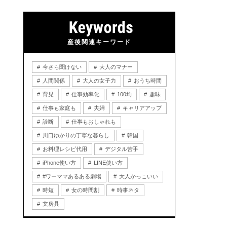
産後関連キーワード
今さら聞けない
大人のマナー
人間関係
大人の女子力
おうち時間
育児
仕事効率化
100均
趣味
仕事も家庭も
夫婦
キャリアアップ
診断
仕事もおしゃれも
川口ゆかりの丁寧な暮らし
韓国
お料理レシピ代用
デジタル苦手
iPhone使い方
LINE使い方
#ワーママあるある劇場
大人かっこいい
時短
女の時間割
時事ネタ
文房具