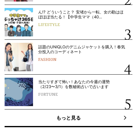
ん!? どういうこと？ 安堵から一転、女の勘はほ
ぼほぼ当たる！【中学生ママ（40…
LIFESTYLE
話題のUNIQLOのデニムジャケットを購入！春気
分投入のコーディネート
FASHION
当たりすぎて怖い！あなたの今週の運勢
（2/23〜3/1）を数秘術占いで占います
FORTUNE
もっと見る