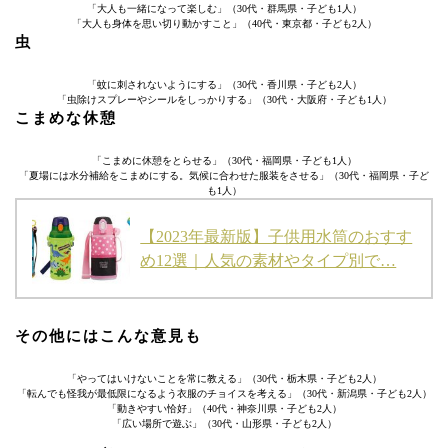
「大人も一緒になって楽しむ」（30代・群馬県・子ども1人）
「大人も身体を思い切り動かすこと」（40代・東京都・子ども2人）
虫
「蚊に刺されないようにする」（30代・香川県・子ども2人）
「虫除けスプレーやシールをしっかりする」（30代・大阪府・子ども1人）
こまめな休憩
「こまめに休憩をとらせる」（30代・福岡県・子ども1人）
「夏場には水分補給をこまめにする。気候に合わせた服装をさせる」（30代・福岡県・子ど
も1人）
【2023年最新版】子供用水筒のおすす
め12選｜人気の素材やタイプ別で…
その他にはこんな意見も
「やってはいけないことを常に教える」（30代・栃木県・子ども2人）
「転んでも怪我が最低限になるよう衣服のチョイスを考える」（30代・新潟県・子ども2人）
「動きやすい恰好」（40代・神奈川県・子ども2人）
「広い場所で遊ぶ」（30代・山形県・子ども2人）