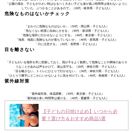
「公園の場合、子どもが小さい時はなるべく大きい子ども達が遊ぶ時間帯は使わないように
していた。ぶつかることがあるので」（30代・岐阜県・子ども2人）
危険なものはないかチェック
「まわりに危険なものはないか」（30代・岡山県・子ども2人）
「危なくない程度に自由にさせる」（40代・新潟県・子ども1人）
「危険な場所に行かせないようにする」（40代・東京都・子ども1人）
「地形、地面に危険なものが落ちていないか」（40代・群馬県・子ども2人）
「川に注意する」（30代・長野県・子ども1人）
目を離さない
「子どもがいる場所を常に把握しておく。我が子をよく観察して危険なことや興味のありそ
うなことがあれば声をかけて、後は見守る」（30代・神奈川県・子ども2人）
「目を離さない。トイレにひとりで行かせない」（30代・神奈川県・子ども2人）
「ひとりで勝手にどこかにいかないように気を付けている」（40代・島根県・子ども2人）
紫外線対策
「紫外線対策。体温調整」（30代・東京都・子ども1人）
「紫外線が多い時間帯は避ける」（40代・愛媛県・子ども3人）
【子どもの日焼け止め】いつから必
要？選び方＆おすすめ商品5選