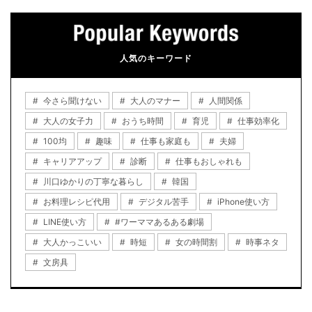
人気のキーワード
今さら聞けない
大人のマナー
人間関係
大人の女子力
おうち時間
育児
仕事効率化
100均
趣味
仕事も家庭も
夫婦
キャリアアップ
診断
仕事もおしゃれも
川口ゆかりの丁寧な暮らし
韓国
お料理レシピ代用
デジタル苦手
iPhone使い方
LINE使い方
#ワーママあるある劇場
大人かっこいい
時短
女の時間割
時事ネタ
文房具