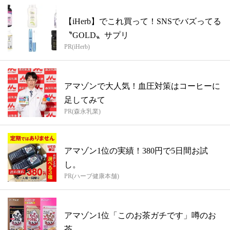
【iHerb】でこれ買って！SNSでバズってる
〝GOLD〟サプリ
PR(iHerb)
アマゾンで大人気！血圧対策はコーヒーに
足してみて
PR(森永乳業)
アマゾン1位の実績！380円で5日間お試
し。
PR(ハーブ健康本舗)
アマゾン1位「このお茶ガチです」噂のお
茶