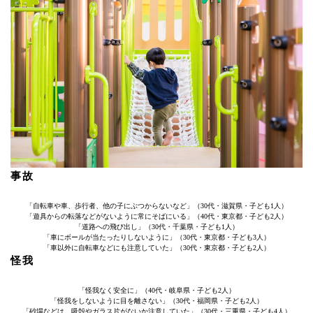
事故
「自転車や車、歩行者、他の子にぶつからないなど」（30代・滋賀県・子ども1人）
「遊具からの転落などがないように常にそばにいる」（40代・東京都・子ども2人）
「道路への飛び出し」（30代・千葉県・子ども1人）
「車にボールが当たったりしないように」（30代・東京都・子ども3人）
「車以外に自転車などにも注意していた」（30代・東京都・子ども2人）
怪我
「怪我なく安全に」（40代・岐阜県・子ども2人）
「怪我をしないように目を離さない」（30代・福岡県・子ども2人）
「砂場などは、吸殻やガラス片がないか注意していた」（30代・三重県・子ども4人）