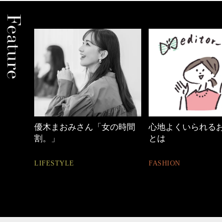
中身
優木まおみさん「女の時間
心地よくいられる
割。」
とは
LIFESTYLE
FASHION