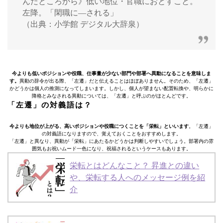
んだところから》低い地位・官職におとすこと。
左降。「閑職に—される」
（出典：小学館 デジタル大辞泉）
今よりも低いポジションや役職、仕事量が少ない部門や部署へ異動になることを意味しま
す。
異動の辞令が出る際、「左遷」だと伝えることはほぼありません。そのため、「左遷」
かどうかは個人の推測になってしまいます。しかし、個人が望まない配置転換や、明らかに
降格とみなされる異動については、「左遷」と呼ぶのがほとんどです。
「左遷」の対義語は？
今よりも地位が上がる、高いポジションや役職につくことを「栄転」といいます
。「左遷」
の対義語になりますので、覚えておくことをおすすめします。
「左遷」と異なり、異動が「栄転」にあたるかどうかは判断しやすいでしょう。部署内の雰
囲気もお祝いムード一色になり、祝福されるというケースもあります。
栄転とはどんなこと？ 昇進との違い
や、栄転する人へのメッセージ例を紹
介