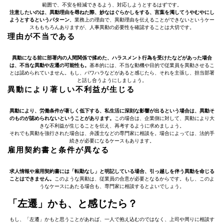
範囲で、不安を軽減できるよう、対応しようとするはずです。
注意したいのは、異動理由を尋ねた際、妙なはぐらかしをする、言葉を濁してうやむやにし
ようとするというパターン
。業務上の理由で、異動理由を伝えることができないというケー
スももちろんありますが、人事異動の必要性を確認することは大切です。
理由が不当である
異動になる前に部署内の人間関係で揉めた、ハラスメント行為を受けたなどがあった場合
は、不当な異動や左遷の可能性も。
基本的には、不当な動機や目的で従業員を異動させるこ
とは認められていません。もし、パワハラなどがあると感じたら、それを主張し、担当部署
と話し合うようにしましょう。
異動により著しい不利益が生じる
異動により、労働条件が著しく低下する、私生活に深刻な影響が出るという場合は、異動そ
のものが認められないということがあります。
この場合は、企業側に対して、異動により大
きな不利益が生じることを伝え、再考するように求めましょう。
それでも異動を強行された場合は、弁護士などの専門家に相談を。場合によっては、法的手
続きが必要になるケースもあります。
雇用契約書と条件が異なる
求人情報や雇用契約書には「転勤なし」と明記している場合、引っ越しを伴う異動を命じる
ことはできません。
このような異動は、従業員の合意が必要となるからです。もし、このよ
うなケースにあたる場合も、専門家に相談するとよいでしょう。
「左遷」かも、と感じたら？
もし、「左遷」かもと思うことがあれば、一人で抱え込むのではなく、上司や周りに相談す