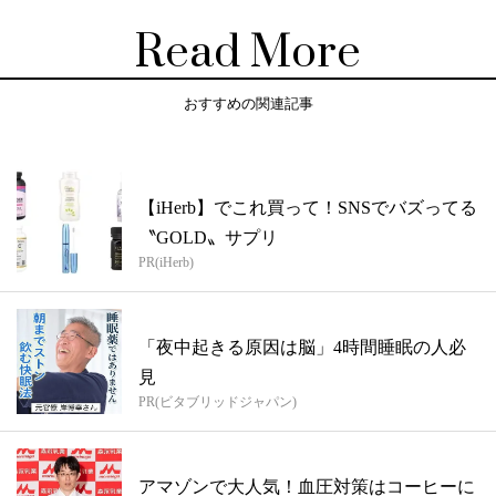
Read More
おすすめの関連記事
【iHerb】でこれ買って！SNSでバズってる
〝GOLD〟サプリ
PR(iHerb)
「夜中起きる原因は脳」4時間睡眠の人必
見
PR(ビタブリッドジャパン)
アマゾンで大人気！血圧対策はコーヒーに