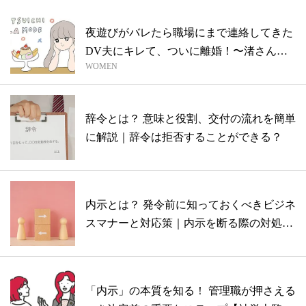
夜遊びがバレたら職場にまで連絡してきた
DV夫にキレて、ついに離婚！〜渚さんの
WOMEN
場合...
辞令とは？ 意味と役割、交付の流れを簡単
に解説｜辞令は拒否することができる？
内示とは？ 発令前に知っておくべきビジネ
スマナーと対応策｜内示を断る際の対処法
も...
「内示」の本質を知る！ 管理職が押さえる