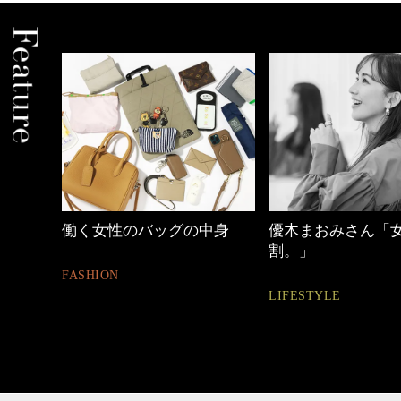
中身
優木まおみさん「女の時間
【ワーママのきれ
割。」
ュアル通勤】
LIFESTYLE
FASHION