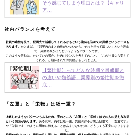
そう感じてしまう理由とは？【キャリ
ア…
社内バランスを考えて
社員の適性を見て、配属先で活躍してくれるかもという期待を込めての異動というケースも
あります
。たとえば、「部署内のまとめ役がいないから、それを担ってほしい」という理由
で、異動命令が出たというようなパターンです。
このような異動は、たいていの場合、社内バランスを考えてのこと。「この社員なら変えて
くれる」と期待されての異動かもしれません。
【繁忙期】ってどんな時期？最盛期と
の違いや類義語、業界別の繁忙期を徹
底…
「左遷」と「栄転」は紙一重？
上述したようなパターンもあるため、実のところ「左遷」と「栄転」はその人の捉え方次第
という側面があります
。ある意味、両者は紙一重。異動の辞令が出た段階で、「左遷です」
や「栄転です」のように明確に伝えることはあまりないため、どうしても不安になりますよ
ね。
役職やポジション、業務の良し悪しは、環境や状況、個人の価値観により異なります。
「左