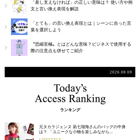
「差し支えなければ」の正しい意味は？ 使い方や例
文と言い換え表現を解説
「とても」の言い換え表現とは｜シーンに合った言
葉を選択しよう
〝恐縮至極〟とはどんな意味？ビジネスで使用する
際の注意点も併せてご紹介
2026.08.09
ランキング
元タカラジェンヌ 凪七瑠海さんのバッグの中身
は？ 「ユニークな小物を楽しみながら…
LIFESTYLE