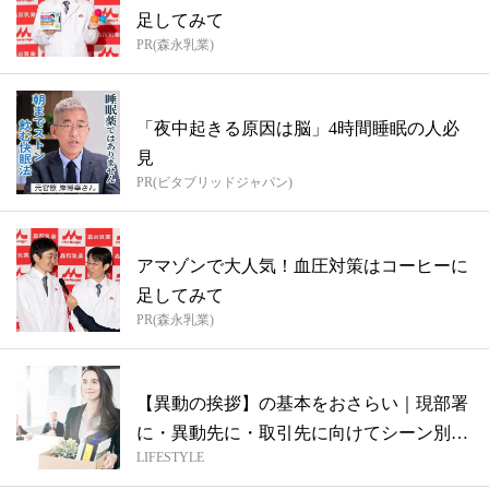
足してみて
PR(森永乳業)
「夜中起きる原因は脳」4時間睡眠の人必
見
PR(ビタブリッドジャパン)
アマゾンで大人気！血圧対策はコーヒーに
足してみて
PR(森永乳業)
【異動の挨拶】の基本をおさらい｜現部署
に・異動先に・取引先に向けてシーン別に
LIFESTYLE
紹介