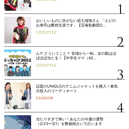
おいしいものに目がない凪七瑠海さん 「エビの
お寿司は断然生派です」【宝塚歌劇団O…
LIFESTYLE
ん!? どういうこと？ 安堵から一転、女の勘はほ
ぼほぼ当たる！【中学生ママ（40…
LIFESTYLE
話題のUNIQLOのデニムジャケットを購入！春気
分投入のコーディネート
FASHION
当たりすぎて怖い！あなたの今週の運勢
（2/23〜3/1）を数秘術占いで占います