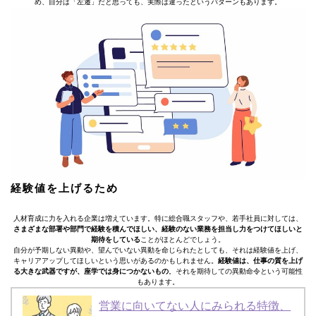
め、自分は「左遷」だと思っても、実際は違ったというパターンもあります。
経験値を上げるため
人材育成に力を入れる企業は増えています。特に総合職スタッフや、若手社員に対しては、
さまざまな部署や部門で経験を積んでほしい、経験のない業務を担当し力をつけてほしいと
期待をしている
ことがほとんどでしょう。
自分が予期しない異動や、望んでいない異動を命じられたとしても、それは経験値を上げ、
キャリアアップしてほしいという思いがあるのかもしれません。
経験値は、仕事の質を上げ
る大きな武器ですが、座学では身につかないもの
。それを期待しての異動命令という可能性
もあります。
営業に向いてない人にみられる特徴、