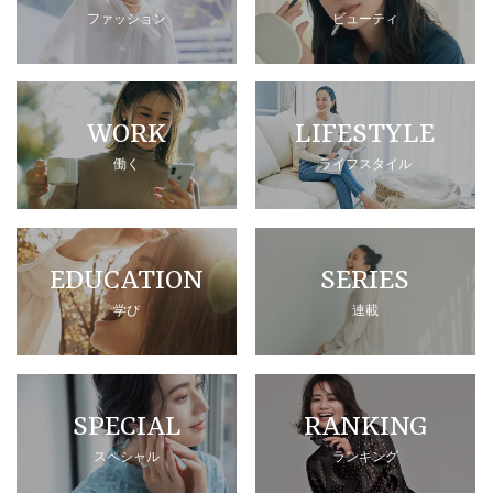
ファッション
ビューティ
WORK
LIFESTYLE
働く
ライフスタイル
EDUCATION
SERIES
学び
連載
SPECIAL
RANKING
スペシャル
ランキング