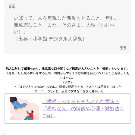
いばって、人を無視した態度をとること。無礼、
無遠慮なこと。また、そのさま。大柄（おおへ
い）。
（出典：小学館 デジタル大辞泉）
他人に対して威張ったり、生意気な口を聞くなど態度が大きいことを「横柄」といいます。
人を見下した振る舞いをするため、周囲からマイナスな印象を持たれていることも珍しくあ
りません。
（例文）
・「まだ入社したばかりなのに、横柄な態度をとる」とAさんは愚痴をこぼした
・スーパーに行くと、店員に横柄な口をきく客がいた
「横柄」ってそもそもどんな意味？
「横柄な人」の特徴や心理・対処法も
ご紹…