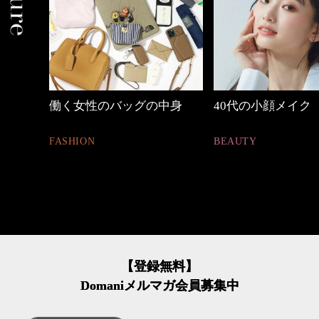
く女性のバッグの中身
40代の小顔メイク
HION
BEAUTY
F
【登録無料】
Domaniメルマガ会員募集中