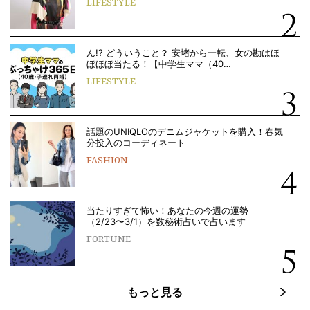
LIFESTYLE
ん!? どういうこと？ 安堵から一転、女の勘はほ
ぼほぼ当たる！【中学生ママ（40…
LIFESTYLE
話題のUNIQLOのデニムジャケットを購入！春気
分投入のコーディネート
FASHION
当たりすぎて怖い！あなたの今週の運勢
（2/23〜3/1）を数秘術占いで占います
FORTUNE
もっと見る