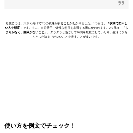
野放図には、大きく分けて2つの意味があることがわかりました。1つ目は、
「横柄で図々し
い人や態度」
です。主に、自分勝手で傲慢な態度を非難する際に使われます。2つ目は、「
し
まりがなく、際限がないこと
」。ダラダラと過ごして時間を無駄にしていたり、生活にきち
んとした決まりがないことを表すことが多いです。
使い方を例文でチェック！