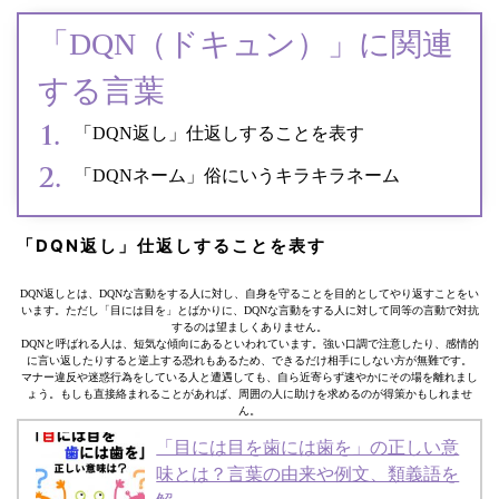
「DQN（ドキュン）」に関連
する言葉
「DQN返し」仕返しすることを表す
「DQNネーム」俗にいうキラキラネーム
「DQN返し」仕返しすることを表す
DQN返しとは、DQNな言動をする人に対し、自身を守ることを目的としてやり返すことをい
います。ただし「目には目を」とばかりに、DQNな言動をする人に対して同等の言動で対抗
するのは望ましくありません。
DQNと呼ばれる人は、短気な傾向にあるといわれています。強い口調で注意したり、感情的
に言い返したりすると逆上する恐れもあるため、できるだけ相手にしない方が無難です。
マナー違反や迷惑行為をしている人と遭遇しても、自ら近寄らず速やかにその場を離れまし
ょう。もしも直接絡まれることがあれば、周囲の人に助けを求めるのが得策かもしれませ
ん。
「目には目を歯には歯を」の正しい意
味とは？言葉の由来や例文、類義語を