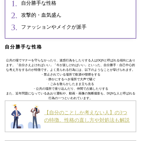
自分勝手な性格
攻撃的・血気盛ん
ファッションやメイクが派手
自分勝手な性格
公共の場でマナーを守らなかったり、迷惑行為をしたりする人はDQNと呼ばれる傾向にあり
ます。「自分さえよければいい」「今が楽しければいい」といった、自分勝手・自己中心的
な考え方をするのが特徴です。よく見られる行為には、以下のようなことが挙げられます。
・禁止されている場所で飲酒や喫煙をする
・静かにするべき場所で大声で騒ぐ
・ごみを散らかしたまま立ち去る
・公共の場所で座り込んだり、仲間で占拠したりする
また、近年問題になっているあおり運転や、動画・画像の無断撮影も、DQNな人と呼ばれる
行為の一つといわれています。
【自分のことしか考えない人】の3つ
の特徴。性格の直し方や対処法も解説