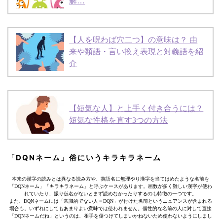
解…
【人を呪わば穴二つ】の意味は？ 由
来や類語・言い換え表現と対義語を紹
介
【短気な人】と上手く付き合うには？
短気な性格を直す3つの方法
「DQNネーム」俗にいうキラキラネーム
本来の漢字の読みとは異なる読み方や、英語名に無理やり漢字を当てはめたような名前を
「DQNネーム」「キラキラネーム」と呼ぶケースがあります。画数が多く難しい漢字が使わ
れていたり、振り仮名がないとまず読めなかったりするのも特徴の一つです。
また、DQNネームには「常識的でない人＝DQN」が付けた名前というニュアンスが含まれる
場合も。いずれにしてもあまりよい意味では使われません。個性的な名前の人に対して直接
「DQNネームだね」というのは、相手を傷つけてしまいかねないため使わないようにしまし