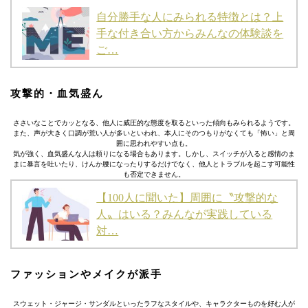
自分勝手な人にみられる特徴とは？上
手な付き合い方からみんなの体験談を
ご…
攻撃的・血気盛ん
ささいなことでカッとなる、他人に威圧的な態度を取るといった傾向もみられるようです。
また、声が大きく口調が荒い人が多いといわれ、本人にそのつもりがなくても「怖い」と周
囲に思われやすい点も。
気が強く、血気盛んな人は頼りになる場合もあります。しかし、スイッチが入ると感情のま
まに暴言を吐いたり、けんか腰になったりするだけでなく、他人とトラブルを起こす可能性
も否定できません。
【100人に聞いた】周囲に〝攻撃的な
人〟はいる？みんなが実践している
対…
ファッションやメイクが派手
スウェット・ジャージ・サンダルといったラフなスタイルや、キャラクターものを好む人が