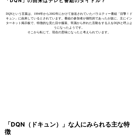
「DQN」の由来はテレビ番組のタイトル？
DQNという言葉は、1994年から2002年にかけて放送されていたバラエティー番組「目撃！ド
キュン」に由来しているとされています。番組の参加者が個性的であったが故に、主にイン
ターネット掲示板で、特徴的な見た目や服装、常識から外れた言動をする人をDQNと呼ぶよ
うになったようです。
そこから転じて、現在の意味になったと考えられています。
「DQN（ドキュン）」な人にみられる主な特
徴