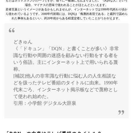
もとはネットスラングの一つですが、徐々に一般層にも広まりました。「DQNな人」という
場合、マイナスの意味で使われることがほとんどといえます。
若者言葉というイメージがあるかもしれませんが、インターネットでは1990年代終わり頃か
ら使われているようです。2000年代初期には、DQNは「侮蔑的表現である」と裁判で認めら
れた事例もあるといい、約20年前からある程度定着していたことがうかがえます。
どきゅん
《「ドキュン」「DQN」と書くことが多い》非常
識な行動や周囲の迷惑を顧みない行動をする者を
いう俗語。主にインターネット上で用いられる蔑
称。
[補説]他人の非常識な行動に悩む人の人生相談な
どを扱ったテレビ番組のタイトルに由来。1990年
代末ごろ、インターネット掲示板などで蔑称とし
て使われ始めた。
引用：小学館 デジタル大辞泉