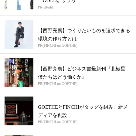
〝GOLD〟サプリ
PR(iHerb)
【西野亮廣】つくりたいものを追求できる
環境の作り方とは
PR(FINCHI on GOETHE)
【西野亮廣】ビジネス書最新刊『北極星
僕たちはどう働くか』
PR(FINCHI on GOETHE)
GOETHEとFINCHIがタッグを組み、新メ
ディアを創設
PR(FINCHI on GOETHE)