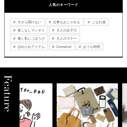
人気のキーワード
今さら聞けない
仕事もおしゃれも
こなれ感
着こなしマンネリ
大人の女子力
働く私にごほうび
大人のマナー
ほめられアイテム
Domanist
おうち時間