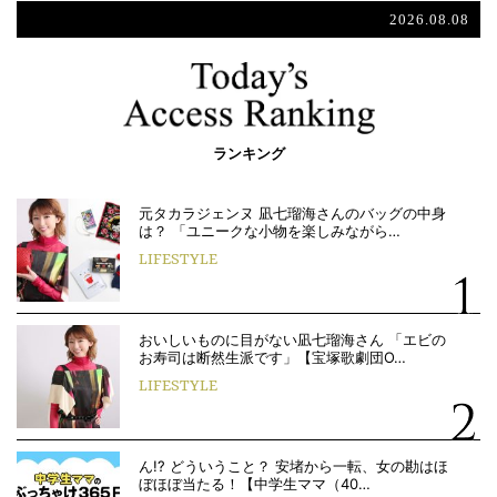
2026.08.08
ランキング
元タカラジェンヌ 凪七瑠海さんのバッグの中身
は？ 「ユニークな小物を楽しみながら…
LIFESTYLE
おいしいものに目がない凪七瑠海さん 「エビの
お寿司は断然生派です」【宝塚歌劇団O…
LIFESTYLE
ん!? どういうこと？ 安堵から一転、女の勘はほ
ぼほぼ当たる！【中学生ママ（40…