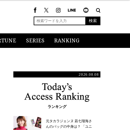
検索
RTUNE
SERIES
RANKING
2026.08.08
ランキング
元タカラジェンヌ 凪七瑠海さ
んのバッグの中身は？ 「ユニ