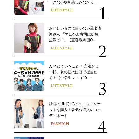
ークな小物を楽しみながら…
LIFESTYLE
おいしいものに目がない凪七瑠
海さん 「エビのお寿司は断然
生派です」【宝塚歌劇団O…
LIFESTYLE
ん!? どういうこと？ 安堵から
一転、女の勘はほぼほぼ当た
る！【中学生ママ（40…
LIFESTYLE
話題のUNIQLOのデニムジャケ
ットを購入！春気分投入のコー
ディネート
FASHION