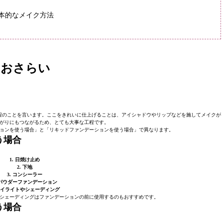
本的なメイク方法
らおさらい
程のことを言います。ここをきれいに仕上げることは、アイシャドウやリップなどを施してメイクが
がりにもつながるため、とても大事な工程です。
ョンを使う場合」と「リキッドファンデーションを使う場合」で異なります。
う場合
1. 日焼け止め
2. 下地
3. コンシーラー
. パウダーファンデーション
 ハイライトやシェーディング
シェーディングはファンデーションの前に使用するのもおすすめです。
う場合