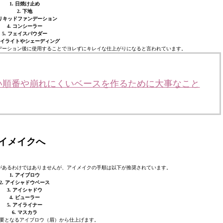
1. 日焼け止め
2. 下地
. リキッドファンデーション
4. コンシーラー
5. フェイスパウダー
 ハイライトやシェーディング
デーション後に使用することでヨレずにキレイな仕上がりになると言われています。
い順番や崩れにくいベースを作るために大事なこと
イメイクへ
があるわけではありませんが、アイメイクの手順は以下が推奨されています。
1. アイブロウ
2. アイシャドウベース
3. アイシャドウ
4. ビューラー
5. アイライナー
6. マスカラ
要となるアイブロウ（眉）から仕上げます。