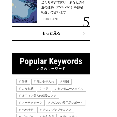
当たりすぎて怖い！あなたの今
週の運勢（2/23〜3/1）を数秘
術占いで占います
FORTUNE
もっと見る
人気のキーワード
診断
服のお手入れ
韓国
こなれ感
ヘア
セレモニースタイル
オフィス美人の偏愛コスメ
ノーテクメーク
みんなの愛用品レポート
40代美容
大人のプチプラコスメ
プチプラ
無印良品
楽して美人