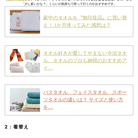
「少し多いかな？」くらいの気持ちで持って行くのがおすすめです。
家中のタオルを〝無印良品〟に買い替
え！ 1か月使ってみた感想は？
タオル好きが愛してやまない今治タオ
ル。タオルのプロも納得のおすすめア
イ…
バスタオル、フェイスタオル、スポー
ツタオルの違いは？ サイズと使い方
を…
2：着替え