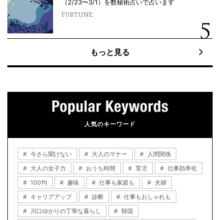
（2/23〜3/1）を数秘術占いで占います
FORTUNE
もっと見る
人気のキーワード
今さら聞けない
大人のマナー
人間関係
大人の女子力
おうち時間
育児
仕事効率化
100均
趣味
仕事も家庭も
夫婦
キャリアアップ
診断
仕事もおしゃれも
川口ゆかりの丁寧な暮らし
韓国