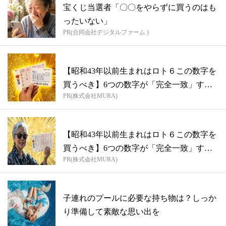
宝くじ当選者「〇〇をやらずに買うのはも
ったいない」
PR(合同会社デジタルファーム )
【昭和43年以前生まれはロト６この数字を
買うべき】6つの数字が「完全一致」する
PR(株式会社MURA)
方...
【昭和43年以前生まれはロト６この数字を
買うべき】6つの数字が「完全一致」する
PR(株式会社MURA)
方...
子連れのプールに必要な持ち物は？しっか
り準備して素敵な思い出を