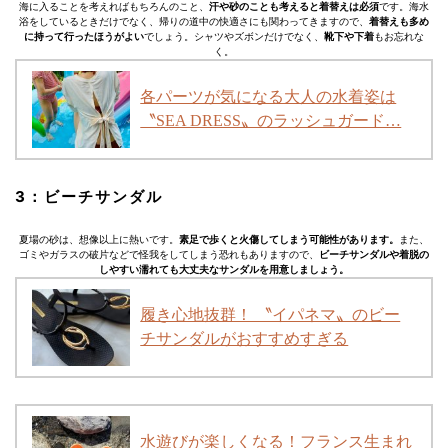
海に入ることを考えればもちろんのこと、
汗や砂のことも考えると着替えは必須
です。海水
浴をしているときだけでなく、帰りの道中の快適さにも関わってきますので、
着替えも多め
に持って行ったほうがよい
でしょう。シャツやズボンだけでなく、
靴下や下着
もお忘れな
く。
各パーツが気になる大人の水着姿は
〝SEA DRESS〟のラッシュガード…
3：ビーチサンダル
夏場の砂は、想像以上に熱いです。
素足で歩くと火傷してしまう可能性があります。
また、
ゴミやガラスの破片などで怪我をしてしまう恐れもありますので、
ビーチサンダルや着脱の
しやすい濡れても大丈夫なサンダルを用意しましょう。
履き心地抜群！ 〝イパネマ〟のビー
チサンダルがおすすめすぎる
水遊びが楽しくなる！フランス生まれ