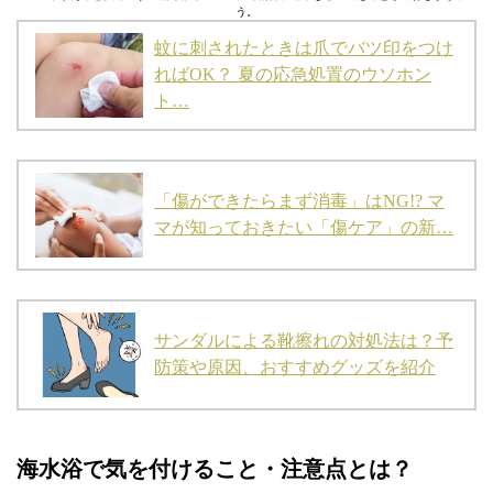
う。
蚊に刺されたときは爪でバツ印をつけ
ればOK？ 夏の応急処置のウソホン
ト…
「傷ができたらまず消毒」はNG!? マ
マが知っておきたい「傷ケア」の新…
サンダルによる靴擦れの対処法は？予
防策や原因、おすすめグッズを紹介
海水浴で気を付けること・注意点とは？