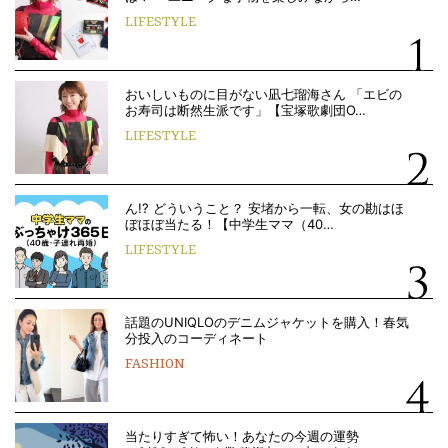
LIFESTYLE
おいしいものに目がない凪七瑠海さん 「エビの
お寿司は断然生派です」【宝塚歌劇団O…
LIFESTYLE
ん!? どういうこと？ 安堵から一転、女の勘はほ
ぼほぼ当たる！【中学生ママ（40…
LIFESTYLE
話題のUNIQLOのデニムジャケットを購入！春気
分投入のコーディネート
FASHION
当たりすぎて怖い！あなたの今週の運勢