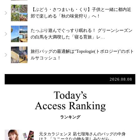
【ぶどう・さつまいも・くり】子供と一緒に都内近
郊で楽しめる「秋の味覚狩り」へ！
たっぷり遊んでぐっすり眠れる！ グリーンシーズン
の白馬を大満喫した「寝る育旅」レ…
旅行バッグの最適解は“Topologie(トポロジー)”のボト
ルサコッシュ！
2026.08.08
ランキング
元タカラジェンヌ 凪七瑠海さんのバッグの中身
は？ 「ユニークな小物を楽しみながら…