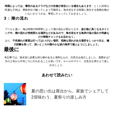
時期によっては、毒性のあるクラゲなどの生物が身近にいる場合もあります
。とくに好奇心
旺盛な子供は、興味本位で触ってしまう可能性も。海水浴をする時期に発生する危険生物が
いないかどうかは、事前にチェックしておきましょう。
3：潮の流れ
プールと違い、海は時期や時間帯によって潮の流れが変わります。
波が急に高くなるタイミ
ングや、潮の流れが突然変わる場所などがあるので、海水浴をする海岸の塩の流れや気象な
どの情報チェックをお忘れなく。
また、
子供連れの家庭は行ってはいけない場所、危険な流れがある場所をしっかり伝え、極
力距離を取って、浅いところや穏やかな波の海岸で遊ぶようにしましょう。
最後に
本記事では、海水浴に必要な持ち物やあると便利なもの、注意点を紹介しました。海開きは7
月の上旬から中旬ごろに行われることが多いです。ルールやマナー、注意点を押さえて楽し
みましょう。
あわせて読みたい
夏の思い出は屋台から。家族でシェアして
2倍味わう、夏祭りの楽しみ方