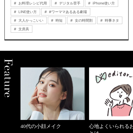
お料理レシピ代用
デジタル苦手
iPhone使い方
LINE使い方
#ワーママあるある劇場
大人かっこいい
時短
女の時間割
時事ネタ
文房具
心地よくいられるおしゃれ
【ワーママのきれ