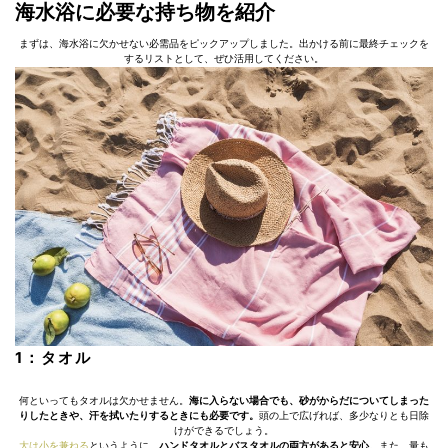
海水浴に必要な持ち物を紹介
まずは、海水浴に欠かせない必需品をピックアップしました。出かける前に最終チェックを
するリストとして、ぜひ活用してください。
1：タオル
何といってもタオルは欠かせません。
海に入らない場合でも、砂がからだについてしまった
りしたときや、汗を拭いたりするときにも必要です。
頭の上で広げれば、多少なりとも日除
けができるでしょう。
大は小を兼ねる
というように、
ハンドタオルとバスタオルの両方があると安心
。また、量も