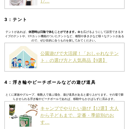
17…
3：テント
テントがあれば、
休憩時は日陰で休むことができます。
傘を広げるようにして設営できるタ
イプのテントや、UVカット機能のついたテントなど、種類や多きさなど様々なテントがある
ので、ぜひ目的に合うものを探してみてください。
公園遊びで大活躍！「おしゃれなテン
ト」の選び方と人気商品【9選】
4：浮き輪やビーチボールなどの遊び道具
とくに家族やグループ、複数人で遊ぶ場合、遊び道具があると盛り上がります。その場で膨
らませられる浮き輪やビーチボールであれば、移動中もかさばらずに済みます。
キャンプでやりたい遊び【12選】大人
から子どもまで、定番・季節別のお
す…