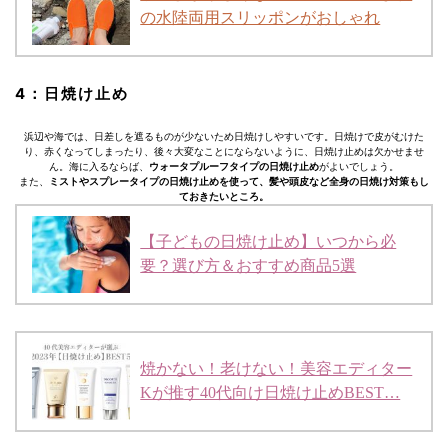
の水陸両用スリッポンがおしゃれ
4：日焼け止め
浜辺や海では、日差しを遮るものが少ないため日焼けしやすいです。日焼けで皮がむけた
り、赤くなってしまったり、後々大変なことにならないように、日焼け止めは欠かせませ
ん。海に入るならば、
ウォータプルーフタイプの日焼け止め
がよいでしょう。
また、
ミストやスプレータイプの日焼け止めを使って、髪や頭皮など全身の日焼け対策もし
ておきたいところ。
【子どもの日焼け止め】いつから必
要？選び方＆おすすめ商品5選
焼かない！老けない！美容エディター
Kが推す40代向け日焼け止めBEST…