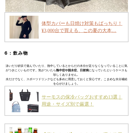
体型カバーも日焼け対策もばっちり！
¥3,000台で買える、この夏の大本…
6：飲み物
泳いだり砂浜で遊んでいたり、熱中しているとからだの水分が足りなくなっていることに気
がつきにくいものです。気がついたら
熱中症や脱水症、日射病
になっていたというケースも
珍しくありません。
水だけでなく、スポーツドリンクなども多めに用意しておくと安心です。こまめな水分補給
を心がけましょう。
サーモスの保冷バッグおすすめ13選｜
用途・サイズ別で厳選！