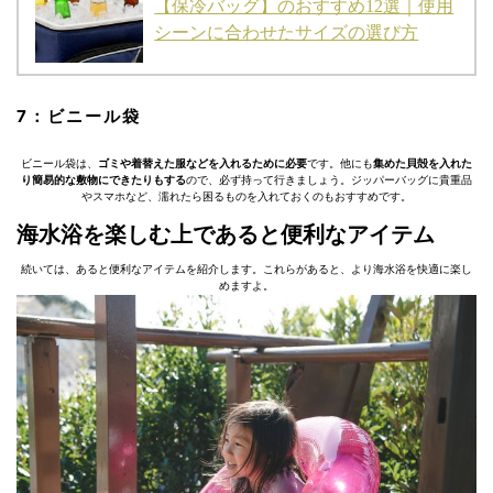
【保冷バッグ】のおすすめ12選｜使用
シーンに合わせたサイズの選び方
7：ビニール袋
ビニール袋は、
ゴミや着替えた服などを入れるために必要
です。他にも
集めた貝殻を入れた
り簡易的な敷物にできたりもする
ので、必ず持って行きましょう。ジッパーバッグに貴重品
やスマホなど、濡れたら困るものを入れておくのもおすすめです。
海水浴を楽しむ上であると便利なアイテム
続いては、あると便利なアイテムを紹介します。これらがあると、より海水浴を快適に楽し
めますよ。