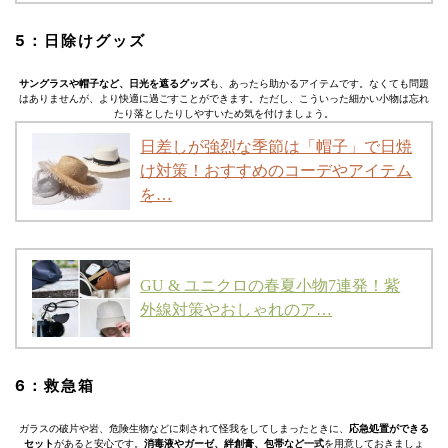
5：日除けグッズ
サングラスや帽子など、日光を遮るグッズ
も、あったら助かるアイテムです。なくても問題
はありませんが、より快適に過ごすことができます。ただし、こういった細かい小物は忘れ
たり落としたりしやすいため気を付けましょう。
日差しが強烈な季節は「帽子」で日焼
け対策！おすすめのコーデやアイテム
を…
GU & ユニクロの春夏小物7連発！紫
外線対策やおしゃれのア…
6：救急箱
ガラスの破片や岩、危険生物などに刺されて怪我をしてしまったときに、
応急処置ができる
セット
があると安心です。
消毒液やガーゼ、絆創膏、包帯など一式
を用意しておきましょ