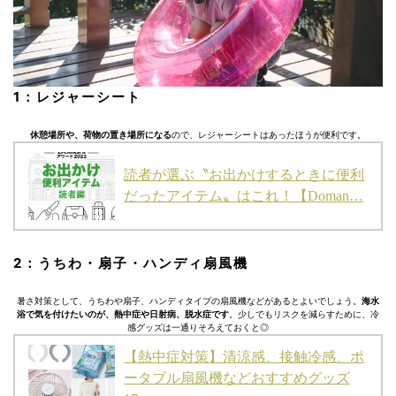
1：レジャーシート
休憩場所や、荷物の置き場所になる
ので、レジャーシートはあったほうが便利です。
読者が選ぶ〝お出かけするときに便利
だったアイテム〟はこれ！【Doman…
2：うちわ・扇子・ハンディ扇風機
暑さ対策として、うちわや扇子、ハンディタイプの扇風機などがあるとよいでしょう。
海水
浴で気を付けたいのが、熱中症や日射病、脱水症です
。少しでもリスクを減らすために、冷
感グッズは一通りそろえておくと◎
【熱中症対策】清涼感、接触冷感、ポ
ータブル扇風機などおすすめグッズ