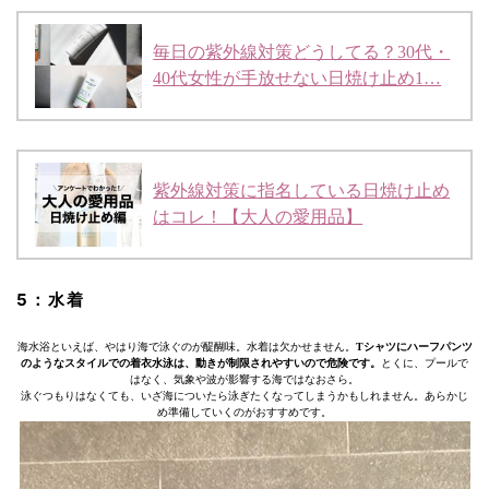
毎日の紫外線対策どうしてる？30代・
40代女性が手放せない日焼け止め1…
紫外線対策に指名している日焼け止め
はコレ！【大人の愛用品】
5：水着
海水浴といえば、やはり海で泳ぐのが醍醐味。水着は欠かせません。
Tシャツにハーフパンツ
のようなスタイルでの着衣水泳は、動きが制限されやすいので危険です。
とくに、プールで
はなく、気象や波が影響する海ではなおさら。
泳ぐつもりはなくても、いざ海についたら泳ぎたくなってしまうかもしれません。あらかじ
め準備していくのがおすすめです。