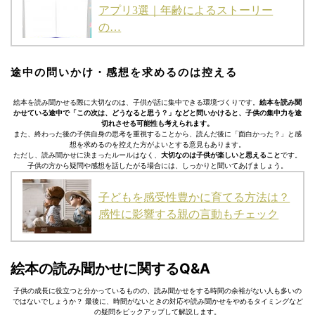
アプリ3選｜年齢によるストーリー
の…
途中の問いかけ・感想を求めるのは控える
絵本を読み聞かせる際に大切なのは、子供が話に集中できる環境づくりです。
絵本を読み聞
かせている途中で「この次は、どうなると思う？」などと問いかけると、子供の集中力を途
切れさせる可能性も考えられます。
また、終わった後の子供自身の思考を重視することから、読んだ後に「面白かった？」と感
想を求めるのを控えた方がよいとする意見もあります。
ただし、読み聞かせに決まったルールはなく、
大切なのは子供が楽しいと思えること
です。
子供の方から疑問や感想を話したがる場合には、しっかりと聞いてあげましょう。
子どもを感受性豊かに育てる方法は？
感性に影響する親の言動もチェック
絵本の読み聞かせに関するQ&A
子供の成長に役立つと分かっているものの、読み聞かせをする時間の余裕がない人も多いの
ではないでしょうか？ 最後に、時間がないときの対応や読み聞かせをやめるタイミングなど
の疑問をピックアップして解説します。