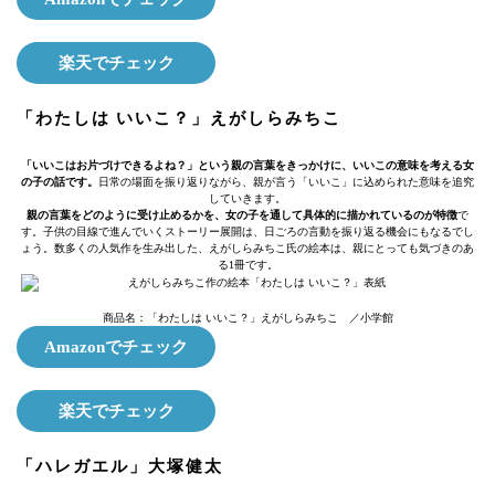
楽天でチェック
「わたしは いいこ？」えがしらみちこ
「いいこはお片づけできるよね？」という親の言葉をきっかけに、いいこの意味を考える女
の子の話です。
日常の場面を振り返りながら、親が言う「いいこ」に込められた意味を追究
していきます。
親の言葉をどのように受け止めるかを、女の子を通して具体的に描かれているのが特徴
で
す。子供の目線で進んでいくストーリー展開は、日ごろの言動を振り返る機会にもなるでし
ょう。数多くの人気作を生み出した、えがしらみちこ氏の絵本は、親にとっても気づきのあ
る1冊です。
商品名：「わたしは いいこ？」えがしらみちこ ／小学館
Amazonでチェック
楽天でチェック
「ハレガエル」大塚健太