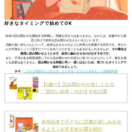
好きなタイミングで始めてOK
絵本の読み聞かせを開始する時期に、明確な決まりはありません。なかには、妊娠中から胎
児に向けて絵本を読み聞かせる人もいるといいます。
月齢の低い赤ちゃんにとって、絵本はおもちゃのように好奇心を刺激する存在です。赤ちゃ
んが中身をじっくり見ずにページをめくりたがることもあるかもしれませんが、
その場合は
無理に読み聞かせようとせず、絵本に触れさせるのがおすすめです。
また、子供がある程度成長してから読み聞かせの大切さに気づいたからといって、責任を感
じる必要はありません。
読み聞かせる時期に早い・遅いはないため、気づいたタイミングで
始めてみましょう。
参考：
「ブック先生のこんなとき、どうする・どうしたＱ＆Ａ」｜文部科学省
【0歳〜】読み聞かせが楽しくなる
「面白い絵本」のおすすめ12選
名作絵本で子どもに読書の楽しみを伝
えよう！おすすめ11選を紹介