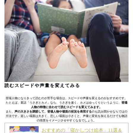
読むスピードや声量を変えてみる
登場人物になりきって読むのが苦手な場合は、スピードや声量を変えるのがおすすめです。
たとえば、童話「うさぎとカメ」なら、うさぎを速く、カメはゆっくりというように、
登場
人物の特徴に合わせて読むスピードを変えてみます。
また、
声の大きさを調節して、登場人物や場面の状況を表現する
のも読み聞かせならではの
方法です。楽しい場面は大きく、悲しい場面は小さくと、声量に変化を加えるだけでも物語
の情景をイメージさせやすくなるでしょう。
おすすめの「寝かしつけ絵本」11選＆