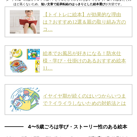
ほど高くないため、
短い文章で起承転結のはっきりとした絵本選び
が大切です。
【トイトレに絵本】が効果的な理由
は？おすすめ12選＆親の取り組み方の
コ…
絵本でお風呂が好きになる！防水仕
様・学び・仕掛けのあるおすすめ絵本
11…
イヤイヤ期が続くのはいつからいつま
で？イライラしないための対処法とは
4〜5歳ごろは学び・ストーリー性のある絵本