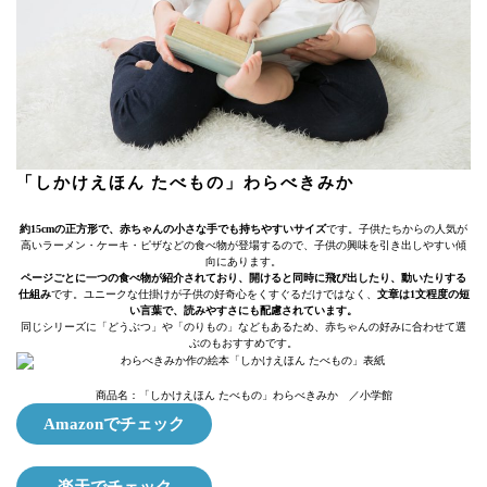
「しかけえほん たべもの」わらべきみか
約15cmの正方形で、赤ちゃんの小さな手でも持ちやすいサイズ
です。子供たちからの人気が
高いラーメン・ケーキ・ピザなどの食べ物が登場するので、子供の興味を引き出しやすい傾
向にあります。
ページごとに一つの食べ物が紹介されており、開けると同時に飛び出したり、動いたりする
仕組み
です。ユニークな仕掛けが子供の好奇心をくすぐるだけではなく、
文章は1文程度の短
い言葉で、読みやすさにも配慮されています。
同じシリーズに「どうぶつ」や「のりもの」などもあるため、赤ちゃんの好みに合わせて選
ぶのもおすすめです。
商品名：「しかけえほん たべもの」わらべきみか ／小学館
Amazonでチェック
楽天でチェック