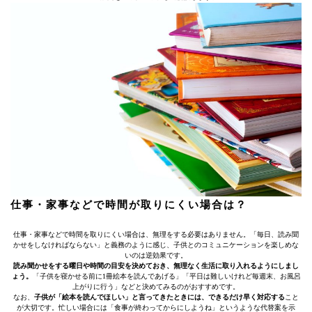
仕事・家事などで時間が取りにくい場合は？
仕事・家事などで時間を取りにくい場合は、無理をする必要はありません。「毎日、読み聞
かせをしなければならない」と義務のように感じ、子供とのコミュニケーションを楽しめな
いのは逆効果です。
読み聞かせをする曜日や時間の目安を決めておき、無理なく生活に取り入れるようにしまし
ょう。
「子供を寝かせる前に1冊絵本を読んであげる」「平日は難しいけれど毎週末、お風呂
上がりに行う」などと決めてみるのがおすすめです。
なお、
子供が「絵本を読んでほしい」と言ってきたときには、できるだけ早く対応する
こと
が大切です。忙しい場合には「食事が終わってからにしようね」というような代替案を示