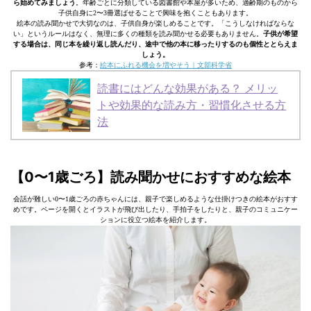
ら始めてみましょう
。年齢ごとに分類している図書館や本屋が多いため、適齢期のものから
子供自身に2〜3冊選ばせることで興味を抱くこともあります。
絵本の読み聞かせで大切なのは、子供自身が楽しめることです。「こうしなければならな
い」というルールはなく、無理に多くの種類を読み聞かせる必要もありません。
子供が希望
する場合は、同じ本を繰り返し読んだり、途中で他の本に移ったりするのも個性ととらえま
しょう。
参考：
絵本にふれる機会を増やそう｜文部科学省
読書にはどんな効果がある？ メリッ
トや効果的な読み方・習慣化させる方
法
【0〜1歳ごろ】読み聞かせにおすすめな絵本
会話が難しい0〜1歳ごろの赤ちゃんには、親子で楽しめるような仕掛けつきの絵本がおすす
めです。ページを開くとイラストが飛び出したり、手拍子をしたりと、親子のコミュニケー
ションに役立つ絵本を紹介します。