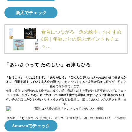
楽天でチェック
食育につながる「魚の絵本」おすすめ
8選｜年齢ごとの選ぶポイントもチェ
ッ…
「あいさつって たのしい」石津ちひろ
「おはよう」「いただきます」「ありがとう」「ごめんなさい」といったあいさつをきっか
けに、仲間を増やしていく主人公の話
です。あいさつをすると友達が増える喜びが、明るい
色彩で描かれています。
海外に滞在した経験のある作者は、多くの詩・翻訳・絵本を手がける言葉遊びのプロフェッ
ショナル。
リズムのある短い文は、2〜3歳の子供でも理解しやすいように配慮されていま
す。
子供が親しみやすい鳥・りす・うさぎなども登場し、楽しくあいさつの大切さを学べま
す。
商品名：「あいさつって たのしい」著・文：石津ちひろ 著・絵：松田奈那子 ／小学館
Amazonでチェック