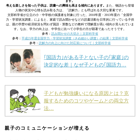
ます。
考える楽しさを知った子供は、読書への興味も高まる傾向にあります。
また、物語から登場
人物の状況や心情を読み取る力は、「読解力」とも呼ばれる大切な要素です。
文部科学省が公立の小・中学校の保護者を対象に行った、2010年度・2013年度の「全国学
力・学習状況調査」によると、家庭で読み聞かせなどの読書活動を日常的に行っている子供
は、親の学歴や経済状況を問わず国語・算数などの教科で理解度が高い傾向が見られていま
す。なお、学力の向上は、中学生に比べて小学生の方が顕著であったそうです。
参考：
読み聞かせの大切さ｜文部科学省
参考：
平成25年度全国学力・学習状況調査（きめ細かい調査）の結果｜文部科学省
参考：
読解力の向上に向けた対応策について｜文部科学省
｢国語力｣がある子とない子の｢家庭｣の
決定的な差｜なぜ子どもの｢国語力…
子どもが勉強嫌いになる原因とは？克
服するためのコツやゲームとの両立方
法…
親子のコミュニケーションが増える