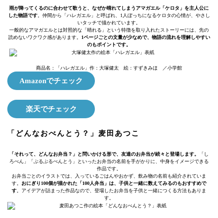
雨が降ってくるのに合わせて歌うと、なぜか晴れてしまうアマガエル「ケロタ」を主人公に
した物語です
。仲間から「ハレガエル」と呼ばれ、1人ぼっちになるケロタの心情が、やさし
いタッチで描かれています。
一般的なアマガエルとは対照的な「晴れる」という特徴を取り入れたストーリーには、先の
読めないワクワク感があります。
1ページごとの文量が少なめで、物語の流れを理解しやすい
のもポイントです。
商品名：「ハレガエル」作：大塚健太 絵：すずきみほ ／小学館
Amazonでチェック
楽天でチェック
「どんなおべんとう？」麦田あつこ
「それって、どんなお弁当？」と問いかける形で、友達のお弁当が続々と登場します。
「し
ろべん」「ぶるぶるべんとう」といったお弁当の名前を手がかりに、中身をイメージできる
作品です。
お弁当ごとのイラストでは、入っているごはんやおかず、飲み物の名前も紹介されていま
す。
おにぎり100個が描かれた「100人弁当」は、子供と一緒に数えてみるのもおすすめで
す
。アイデアが詰まった作品なので、登場したお弁当を子供と一緒につくる方法もありま
す。