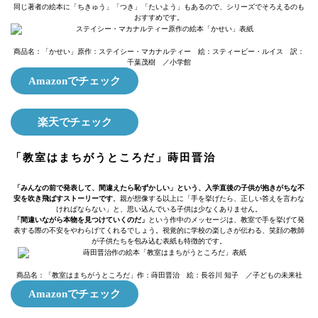
同じ著者の絵本に「ちきゅう」「つき」「たいよう」もあるので、シリーズでそろえるのも
おすすめです。
商品名：「かせい」原作：ステイシー・マカナルティー 絵：スティービー・ルイス 訳：
千葉茂樹 ／小学館
Amazonでチェック
楽天でチェック
「教室はまちがうところだ」蒔田晋治
「みんなの前で発表して、間違えたら恥ずかしい」という、入学直後の子供が抱きがちな不
安を吹き飛ばすストーリーです
。親が想像する以上に「手を挙げたら、正しい答えを言わな
ければならない」と、思い込んでいる子供は少なくありません。
「間違いながら本物を見つけていくのだ」
という作中のメッセージは、教室で手を挙げて発
表する際の不安をやわらげてくれるでしょう。視覚的に学校の楽しさが伝わる、笑顔の教師
が子供たちを包み込む表紙も特徴的です。
商品名：「教室はまちがうところだ」作：蒔田晋治 絵：長谷川 知子 ／子どもの未来社
Amazonでチェック