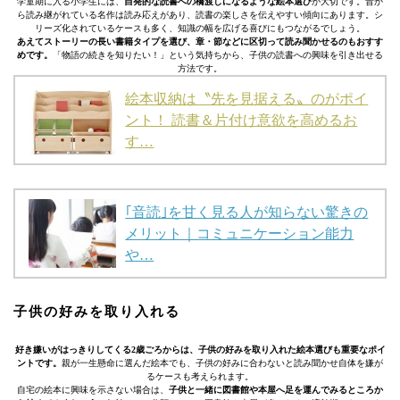
学童期に入る小学生には、
自発的な読書への橋渡しになるような絵本選び
が大切です。昔か
ら読み継がれている名作は読み応えがあり、読書の楽しさを伝えやすい傾向にあります。シ
リーズ化されているケースも多く、知識の幅を広げる喜びにもつながるでしょう。
あえてストーリーの長い書籍タイプを選び、章・節などに区切って読み聞かせるのもおすす
めです。
「物語の続きを知りたい！」という気持ちから、子供の読書への興味を引き出せる
方法です。
絵本収納は〝先を見据える〟のがポイ
ント！ 読書＆片付け意欲を高めるお
す…
｢音読｣を甘く見る人が知らない驚きの
メリット｜コミュニケーション能力
や…
子供の好みを取り入れる
好き嫌いがはっきりしてくる2歳ごろからは、子供の好みを取り入れた絵本選びも重要なポイ
ントです。
親が一生懸命に選んだ絵本でも、子供の好みに合わないと読み聞かせ自体を嫌が
るケースも考えられます。
自宅の絵本に興味を示さない場合は、
子供と一緒に図書館や本屋へ足を運んでみるところか