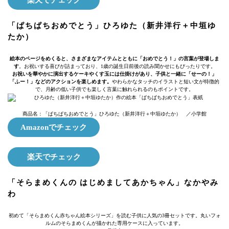
「ぱちぱちおめでとう」ひろゆた（新井洋行＋中垣ゆ
たか）
絵本のページをめくると、さまざまなアイテムとともに「おめでとう！」の言葉が登場しま
す
。お祝いする喜びが詰まっており、1歳の誕生日前後の読み聞かせにもぴったりです。
お祝いを華やかに演出するケーキやくす玉には仕掛けがあり、子供と一緒に「せーの！」
「ふー！」などのアクションを楽しめます。
やわらかなタッチのイラストと短い文が特徴的
で、月齢の低い子供でも楽しく言葉に触れられるのもポイントです。
商品名：「ぱちぱちおめでとう」ひろゆた（新井洋行＋中垣ゆたか） ／小学館
Amazonでチェック
楽天でチェック
「そらまめくんの はじめましてあかちゃん」なかやみ
わ
初めて「そらまめくん赤ちゃん絵本シリーズ」を読む子供に人気の3冊セットです。丸いフォ
ルムのそらまめくんが描かれた専用ケースに入っています。