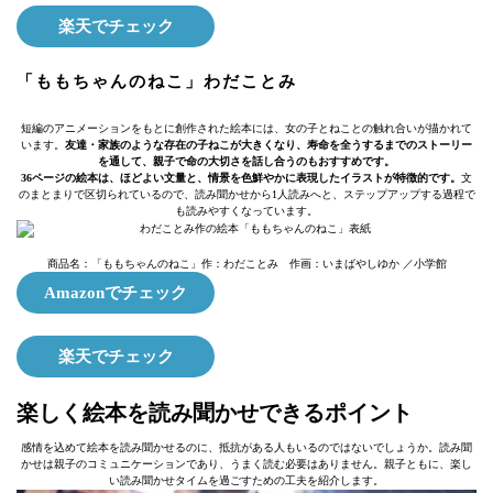
楽天でチェック
「ももちゃんのねこ」わだことみ
短編のアニメーションをもとに創作された絵本には、女の子とねことの触れ合いが描かれて
います。
友達・家族のような存在の子ねこが大きくなり、寿命を全うするまでのストーリー
を通して、親子で命の大切さを話し合うのもおすすめです。
36ページの絵本は、ほどよい文量と、情景を色鮮やかに表現したイラストが特徴的です。
文
のまとまりで区切られているので、読み聞かせから1人読みへと、ステップアップする過程で
も読みやすくなっています。
商品名：「ももちゃんのねこ」作：わだことみ 作画：いまばやしゆか ／小学館
Amazonでチェック
楽天でチェック
楽しく絵本を読み聞かせできるポイント
感情を込めて絵本を読み聞かせるのに、抵抗がある人もいるのではないでしょうか。読み聞
かせは親子のコミュニケーションであり、うまく読む必要はありません。親子ともに、楽し
い読み聞かせタイムを過ごすための工夫を紹介します。