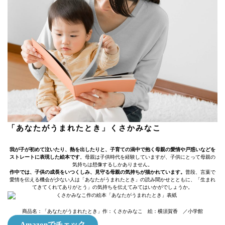
「あなたがうまれたとき」くさかみなこ
我が子が初めて泣いたり、熱を出したりと、子育ての渦中で抱く母親の愛情や戸惑いなどを
ストレートに表現した絵本です
。母親は子供時代を経験していますが、子供にとって母親の
気持ちは想像するしかありません。
作中では、子供の成長をいつくしみ、見守る母親の気持ちが描かれています。
普段、言葉で
愛情を伝える機会が少ない人は「あなたがうまれたとき」の読み聞かせとともに、「生まれ
てきてくれてありがとう」の気持ちを伝えてみてはいかがでしょうか。
商品名：「あなたがうまれたとき」作：くさかみなこ 絵：横須賀香 ／小学館
Amazonでチェック