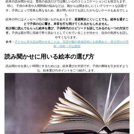
絵本の読み聞かせは、普段の会話だけでは難しい心のコミュニケーションにも役立ちます。
特に、子供の本音や人間関係の悩みなどは、親からは聞き出しにくいデリケートな話題で
す。子供によって性格も異なるため、親が問いかけても話したがらないケースもあるでしょ
う。
絵本の中にはメッセージ性の強いものもあります。
直接聞きにくいことでも、絵本を通すこ
とで子供の心に響き、本音を打ち明けてくれるかもしれません。
幼少期に読んでもらった絵本を選び、子供時代のエピソードを話してみるのも一つの方法で
す。
子供は親が同じ目線で寄り添おうとしてくれていることが分かり、自分の気持ちを話し
やすくなります。
参考：
子どもに本を読み聞かせることは、言語や脳の発達以外にも効果あり – 富士市の小児
科・内科｜中山医院
読み聞かせに用いる絵本の選び方
読み聞かせを楽しい時間にするためには、絵本選びが大切です。子供の興味を引き出すよう
な、絵本選びのポイントを二つ紹介します。