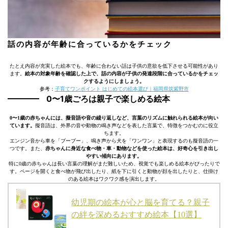
話の内容が年齢に合っているかをチェック
たとえ内容が充実した絵本でも、年齢に合わない話は子供の意欲を低下させる可能性があり
ます。
絵本の対象年齢を確認した上で、話の内容が子供の発達段階に合っているかをチェッ
クするようにしましょう。
参考：
子育てワンポイント はじめての絵本選び｜福岡県筑紫野市
0〜1歳ごろは親子で楽しめる絵本
0〜1歳の赤ちゃんには、擬音語や音の繰り返しなど、言葉のリズムに触れられる絵本が向い
ています。
擬音語は、外界の音や動物の鳴き声などを表した言葉で、特徴をつかむのに役立
ちます。
エンジン音から車を「ブーブー」、鳴き声から犬を「ワンワン」と表現するのも擬音語の一
つです。また、
赤ちゃんに身近な食べ物・車・動物などを使った絵本は、好奇心を引き出し
やすい傾向にあります。
特に0歳の赤ちゃんは長い言葉の理解がまだ難しいため、視覚でも楽しめる絵本がぴったりで
す。ページを開くと食べ物が飛び出したり、紙を下に引くと動物が顔を出したりと、仕掛け
のある絵本はワクワク感を演出します。
幼児期の絵本が心と脳を育てる？親子
の絆を深めるおすすめ絵本【10選】