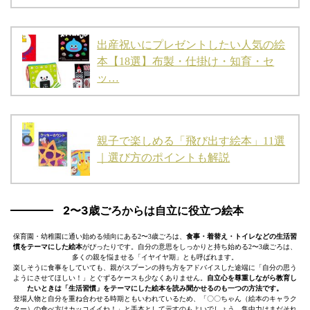
出産祝いにプレゼントしたい人気の絵
本【18選】布製・仕掛け・知育・セ
ッ…
親子で楽しめる「飛び出す絵本」11選
｜選び方のポイントも解説
2〜3歳ごろからは自立に役立つ絵本
保育園・幼稚園に通い始める傾向にある2〜3歳ごろは、
食事・着替え・トイレなどの生活習
慣をテーマにした絵本
がぴったりです。自分の意思をしっかりと持ち始める2〜3歳ごろは、
多くの親を悩ませる「イヤイヤ期」とも呼ばれます。
楽しそうに食事をしていても、親がスプーンの持ち方をアドバイスした途端に「自分の思う
ようにさせてほしい！」とぐずるケースも少なくありません。
自立心を尊重しながら教育し
たいときは「生活習慣」をテーマにした絵本を読み聞かせるのも一つの方法です。
登場人物と自分を重ね合わせる時期ともいわれているため、「〇〇ちゃん（絵本のキャラク
ター）の食べ方はカッコイイね！」と手本として示すのもよいでしょう。集中力はまだそれ