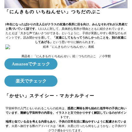
「にんきもの いちねんせい」つちだのぶこ
1年生になったばかりの主人公がクラスの友達の長所に目を向け、みんなそれぞれが人気者だ
と気づいていく話です
。1人1人に対して、具体的な長所が理由とともに紹介されています。
たとえば「大きな声であいさつができる」というように、子供が実践しやすい長所なのもポ
イントです。読み聞かせを通して、
「友達にしてもらってうれしかったことを、別の友達に
してあげる」
という思いやりに触れられます。
商品名：「にんきもの いちねんせい」絵：つちだのぶこ ／小学館
Amazonでチェック
楽天でチェック
「かせい」ステイシー・マカナルティー
宇宙科学の入門ともいわれるこちらの絵本は、
惑星に興味を持ち始めた低学年の子供に向い
ています
。
難解な宇宙科学の内容を、イラストと文で分かりやすく解説しているのがポイン
ト
です。
地球と似ている点を考える内容もあり、子供の日常生活に重ねやすいように配慮されていま
す
。火星へ旅行する際のアドバイスは「将来、火星に行ったら何をしようかな」と子供のワ
クワク感をかりたてます。