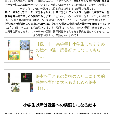
自分だけの世界から周囲へと興味が広がる4〜5歳ごろには、
物語を通して学びを得られるス
トーリー性のある絵本
が向いています。幅広い知識が増えるこの時期は、言葉から情景をイ
メージしたり、他人の気持ちに目を向けたりする力が育つ時期です。
年代・境遇などが近いテーマはもちろん、日常にはないファンタジーを描いた絵本でも、想
像力を働かせて楽しめる傾向にあります。
「思いやり」や「仲直り」をテーマにした絵本で
は、登場人物の状況を追体験しながら友達とのコミュニケーションの取り方を学べます。
小学校の準備段階に入る5歳ごろからは、少しずつ長めの物語の読み聞かせを始めてもよいで
しょう。
5歳ごろには、ひらがな・カタカナ・数字はもちろん、自然や季節、伝統文化などへ
の興味も高まります。ストーリーの展開・因果関係を考えられる子供も増えてくるため、生
きる知恵が詰まった昔話もおすすめです。
【低・中・高学年】小学生におすすめ
の絵本10選｜読書好きになってもら
う…
絵本を子どもの美術の入り口に！美的
感性を育む＆大人も楽しめる絵本
【11…
小学生以降は読書への橋渡しになる絵本