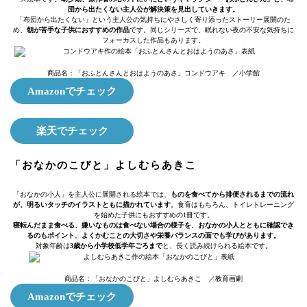
団から出たくない主人公が解決策を見出していきます。
「布団から出たくない」という主人公の気持ちにやさしく寄り添ったストーリー展開のた
め、
朝が苦手な子供におすすめの作品
です。同じシリーズで、眠れない夜の不安な気持ちに
フォーカスした作品もあります。
商品名：「おふとんさんとおはようのあさ」コンドウアキ ／小学館
Amazonでチェック
楽天でチェック
「おなかのこびと」よしむらあきこ
「おなかの小人」を主人公に展開される絵本では、
ものを食べてから排便されるまでの流れ
が、明るいタッチのイラストともに描かれています
。食育はもちろん、トイレトレーニング
を始めた子供にもおすすめの1冊です。
寝転んだまま食べる、嫌いなものは食べない場合の様子を、おなかの小人とともに確認でき
るのもポイント
。
よくかむことの大切さや栄養バランスの面でも学びがあります。
対象年齢は
3歳から小学校低学年ごろまで
と、長く読み続けられる絵本です。
商品名：「おなかのこびと」よしむらあきこ ／教育画劇
Amazonでチェック