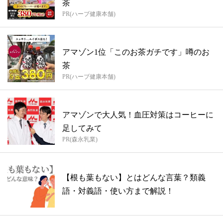
茶
PR(ハーブ健康本舗)
アマゾン1位「このお茶ガチです」噂のお
茶
PR(ハーブ健康本舗)
アマゾンで大人気！血圧対策はコーヒーに
足してみて
PR(森永乳業)
【根も葉もない】とはどんな言葉？類義
語・対義語・使い方まで解説！