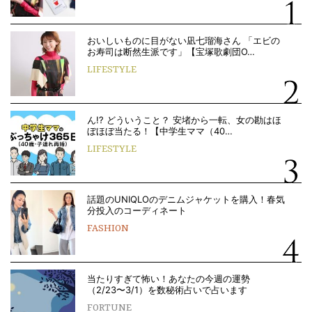
おいしいものに目がない凪七瑠海さん 「エビの
お寿司は断然生派です」【宝塚歌劇団O…
LIFESTYLE
ん!? どういうこと？ 安堵から一転、女の勘はほ
ぼほぼ当たる！【中学生ママ（40…
LIFESTYLE
話題のUNIQLOのデニムジャケットを購入！春気
分投入のコーディネート
FASHION
当たりすぎて怖い！あなたの今週の運勢
（2/23〜3/1）を数秘術占いで占います
FORTUNE