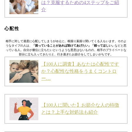
は？克服するための4ステップをご紹
介
心配性
相手に対して過度に心配してしまうがゆえに、根掘り葉掘り聞いてくる人もいます。そのよ
うなタイプの人は、
「困っていることがあれば助けてあげたい」「頼ってほしい」
などと思
っている人。自分が優位に立ちたいというような悪意はないものの、相手のプライベートな
部分に立ち入ってきたりと、行き過ぎたお節介をしてしまいがちです。
【100人に調査】あなたは心配性です
か？心配性な性格をうまくコントロ
ー…
【100人に聞いた】お節介な人の特徴
とは？上手な対処法も紹介