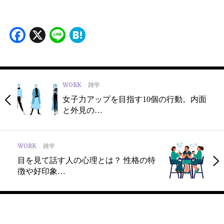
Facebook
X
Line
Hatena
WORK
雑学
女子力アップを目指す10個の行動。内面
と外見の…
WORK
雑学
目を見て話す人の心理とは？ 性格の特
徴や好印象…