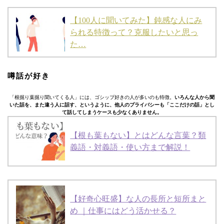
【100人に聞いてみた】鈍感な人にみ
られる特徴って？克服したいと思っ
た…
噂話が好き
「根掘り葉掘り聞いてくる人」には、ゴシップ好きの人が多いのも特徴。
いろんな人から聞
いた話を、また違う人に話す、というように、他人のプライバシーも「ここだけの話」とし
て話してしまうケースも少なくありません。
【根も葉もない】とはどんな言葉？類
義語・対義語・使い方まで解説！
【好奇心旺盛】な人の長所と短所まと
め ｜仕事にはどう活かせる？