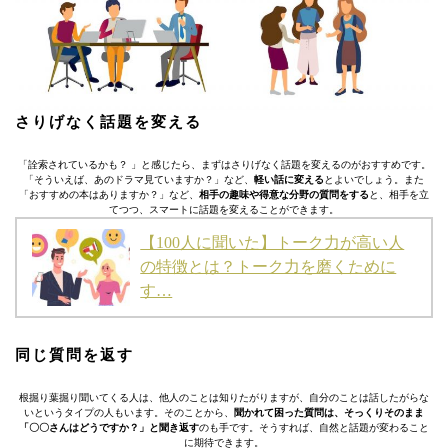
さりげなく話題を変える
「詮索されているかも？ 」と感じたら、まずはさりげなく話題を変えるのがおすすめです。
「そういえば、あのドラマ見ていますか？」など、
軽い話に変える
とよいでしょう。また
「おすすめの本はありますか？」など、
相手の趣味や得意な分野の質問をする
と、相手を立
てつつ、スマートに話題を変えることができます。
【100人に聞いた】トーク力が高い人
の特徴とは？トーク力を磨くために
す…
同じ質問を返す
根掘り葉掘り聞いてくる人は、他人のことは知りたがりますが、自分のことは話したがらな
いというタイプの人もいます。そのことから、
聞かれて困った質問は、そっくりそのまま
「〇〇さんはどうですか？」と聞き返す
のも手です。そうすれば、自然と話題が変わること
に期待できます。