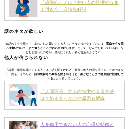
「虚栄心」とは？強い人の特徴やうま
く付き合う方法を解説
話のネタが欲しい
会話のネタを探って、あれこれと聞いてくる人も。そういったタイプの人は、
面白そうな話
には食いついて、また違うところで話のネタにします
。そして「なんでも知っているね」な
どとと言われのるが、最高にうれしい褒め言葉のようです。
他人が信じられない
「根掘り葉掘り聞いてくる人」は、話を聞くけれど、素直に他人の話を信じることができな
い一面も。そのため、
話や気持ちの真相を聞き出そうと、細かなことまで徹底的に詮索して
くる
ことも多いでしょう。
「人間不信」な人の特徴や克服方法
は？陥るきっかけや原因も解説
人を信用できない人の心理や特徴と