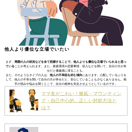
他人より優位な立場でいたい
まず、
周囲の人の状況などを全て把握することで、他人よりも優位な立場でいられると思っ
ている
ことが考えられます。また、家庭環境や恋愛事情、収入などを聞いて、自分の方が幸
せだと優越感に浸ることも。
また、そのようなタイプの人は、
他人の不幸話を好む傾向
にあります。心配しているふりを
して、他人の不幸を聞いて自分の方が幸せだと、安心していることも少なくありません。相
手の弱みや悩みを聞くとこで、自分の精神を安定させようとしているのです。
ママ友がこわい！嫉妬・マウンティン
グ・自己中心的…正しい対処方法と
は？