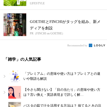
LIFESTYLE
GOETHEとFINCHIがタッグを組み、新メ
ディアを創設
PR（FINCHI on GOETHE）
Recommended by
「雑学」の人気記事
「プレミアム」の意味や使い方は？プレミアとの違
いや類語も解説
【今さら聞けない】「目の当たり」の意味や使い方
は？言い換え・英語表現まで詳しく解…
パスタの茹で汁を活用する方法は？ 捨てるときの注