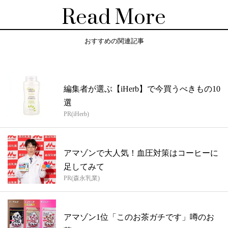
Read More
おすすめの関連記事
編集者が選ぶ【iHerb】で今買うべきもの10
選
PR(iHerb)
アマゾンで大人気！血圧対策はコーヒーに
足してみて
PR(森永乳業)
アマゾン1位「このお茶ガチです」噂のお