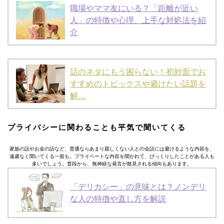
職場やママ友にいる？「距離が近い
人」の特徴や心理、上手な対処法を紹
介
話のネタにもう困らない！初対面でお
すすめのトピックスや避けたい話題を
解…
プライバシーに関わることも平気で聞いてくる
家族の話やお金の話など、普通ならあまり親しくない人との会話には避けるような内容を、
遠慮なく聞いてくる一面も。プライベートな内容を聞かれて、びっくりしたことがある人も
多いでしょう。普段から、無神経な発言が散見される傾向もあります。
「デリカシー」の意味とは？ノンデリ
な人の特徴や直し方を解説