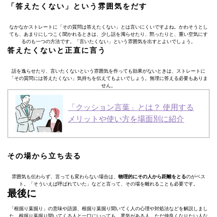
「答えたくない」という雰囲気をだす
なかなかストレートに「その質問は答えたくない」とは言いにくいですよね。かわそうとし
ても、あまりにしつこく聞かれるときは、少し話を濁らせたり、黙ったりと、重い空気にす
るのも一つの方法です。「言いたくない」という雰囲気を出すとよいでしょう。
答えたくないと正直に言う
話を逸らせたり、言いたくないという雰囲気を作っても効果がないときは、ストレートに
「その質問には答えたくない」気持ちを伝えてもよいでしょう。無理に答える必要もありま
せん。
「クッション言葉」とは？ 使用する
メリットや使い方を場面別に紹介
その場から立ち去る
雰囲気も伝わらず、言っても変わらない場合は、
物理的にその人から距離をとる
のがベス
ト。「そういえば呼ばれていた」などと言って、その場を離れることも必要です。
最後に
「根掘り葉掘り」の意味や語源、根掘り葉掘り聞いてく人の心理や対処法などを解説しまし
た。根掘り葉掘り聞いてくる人と一口にいっても、悪気がある人、ただ仲良くなりたい人な