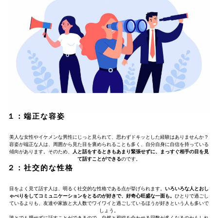
１：端正な容姿
美人な女性やイケメンな男性にじっと見られて、思わずドキッとした経験はありませんか？
容姿が端正な人は、周囲から見た目を褒められることも多く、自分自身に自信を持っている
傾向があります。そのため、
人と話をするときもあまり緊張せずに、まっすぐ相手の目を見
て話すことができる
のです。
２：社交的な性格
目をよく見て話す人は、明るく社交的な性格である点が挙げられます。
いろいろな人とおし
ゃべりをしてコミュニケーションをとるのが好きで、好奇心旺盛な一面も。
ひとりで過ごし
ているよりも、友達や家族と大人数でワイワイと過ごしているほうが好きという人も多いで
しょう。
誰とでも臆せずに話すことができるので、自然と視線を合わせる回数が多くなるのかもしれ