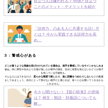
目立つ人は嫌われる？ 特徴と目立つ
ことのメリット・デメリットを紹介
「説得力」のある人に共通する話し方
とは？ 今から実践できる説得力を高
め…
３：警戒心がある
どこか疑うような視線を投げかけられている場合は、相手を警戒しているサインかもしれま
せん。
特に異性や自分より立場が強い人が相手の場合、自分に危害を加えないかどうか様子
を伺っている可能性も。
そんな人にはできるだけ、
柔らかな態度で接したり、急に距離をつめたりしない
などの配慮
をしてみましょう。自分にとって害がない相手だと感じれば、徐々に心を開いてくれるかも
しれません。
今さら聞けない！【疑心暗鬼】の意味
は？ 例文・類語・対義語についても
解…