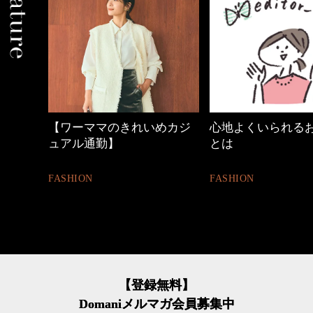
中身
【ワーママのきれいめカジ
心地よくいられる
ュアル通勤】
とは
FASHION
FASHION
【登録無料】
Domaniメルマガ会員募集中