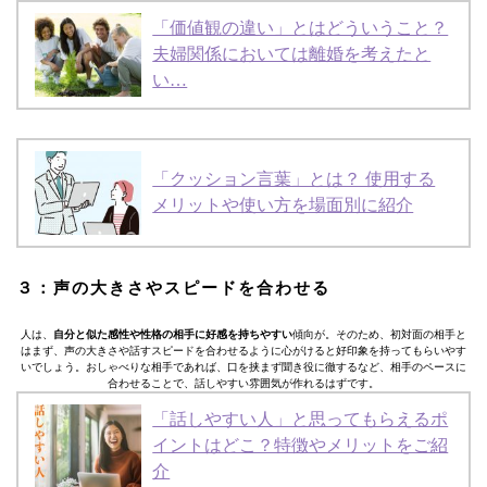
「価値観の違い」とはどういうこと？
夫婦関係においては離婚を考えたと
い…
「クッション言葉」とは？ 使用する
メリットや使い方を場面別に紹介
３：声の大きさやスピードを合わせる
人は、
自分と似た感性や性格の相手に好感を持ちやすい
傾向が。そのため、初対面の相手と
はまず、声の大きさや話すスピードを合わせるように心がけると好印象を持ってもらいやす
いでしょう。おしゃべりな相手であれば、口を挟まず聞き役に徹するなど、相手のペースに
合わせることで、話しやすい雰囲気が作れるはずです。
「話しやすい人」と思ってもらえるポ
イントはどこ？特徴やメリットをご紹
介