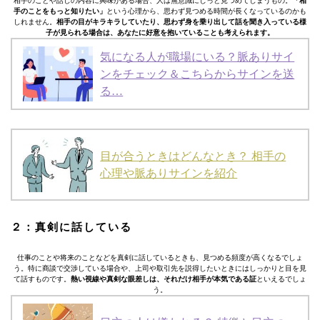
相手のことや話しの内容に興味がある場合、人は無意識にじっと見つめてしまうもの。
「相
手のことをもっと知りたい」
という心理から、思わず見つめる時間が長くなっているのかも
しれません。
相手の目がキラキラしていたり、思わず身を乗り出して話を聞き入っている様
子が見られる場合は、あなたに好意を抱いていることも考えられます。
気になる人が職場にいる？脈ありサイ
ンをチェック＆こちらからサインを送
る…
目が合うときはどんなとき？ 相手の
心理や脈ありサインを紹介
２：真剣に話している
仕事のことや将来のことなどを真剣に話しているときも、見つめる頻度が高くなるでしょ
う。特に商談で交渉している場合や、上司や取引先を説得したいときにはしっかりと目を見
て話すものです。
熱い視線や真剣な眼差しは、それだけ相手が本気である証
といえるでしょ
う。