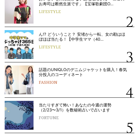
お寿司は断然生派です」【宝塚歌劇団O…
LIFESTYLE
ん!? どういうこと？ 安堵から一転、女の勘はほ
ぼほぼ当たる！【中学生ママ（40…
LIFESTYLE
話題のUNIQLOのデニムジャケットを購入！春気
分投入のコーディネート
FASHION
当たりすぎて怖い！あなたの今週の運勢
（2/23〜3/1）を数秘術占いで占います
FORTUNE