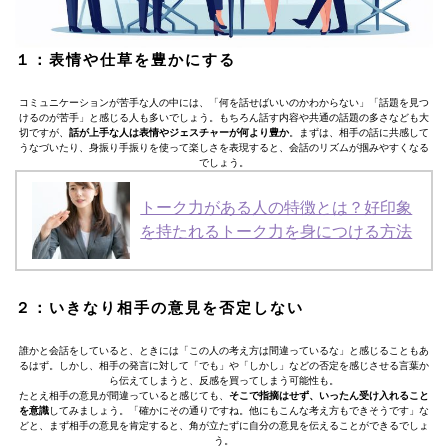
１：表情や仕草を豊かにする
コミュニケーションが苦手な人の中には、「何を話せばいいのかわからない」「話題を見つ
けるのが苦手」と感じる人も多いでしょう。もちろん話す内容や共通の話題の多さなども大
切ですが、
話が上手な人は表情やジェスチャーが何より豊か
。まずは、相手の話に共感して
うなづいたり、身振り手振りを使って楽しさを表現すると、会話のリズムが掴みやすくなる
でしょう。
トーク力がある人の特徴とは？好印象
を持たれるトーク力を身につける方法
２：いきなり相手の意見を否定しない
誰かと会話をしていると、ときには「この人の考え方は間違っているな」と感じることもあ
るはず。しかし、相手の発言に対して「でも」や「しかし」などの否定を感じさせる言葉か
ら伝えてしまうと、反感を買ってしまう可能性も。
たとえ相手の意見が間違っていると感じても、
そこで指摘はせず、いったん受け入れること
を意識
してみましょう。「確かにその通りですね。他にもこんな考え方もできそうです」な
どと、まず相手の意見を肯定すると、角が立たずに自分の意見を伝えることができるでしょ
う。