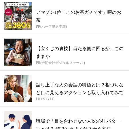
アマゾン1位「このお茶ガチです」噂のお
茶
PR(ハーブ健康本舗)
【宝くじの裏技】当たる側に回るか、この
ままか
PR(合同会社デジタルファーム )
話し上手な人の会話の特徴とは？相づちな
ど目に見えるアクションも取り入れてみて
LIFESTYLE
職場で「目を合わせない人]の心理パター
ンとは？ 特徴やうまく付き合う方法