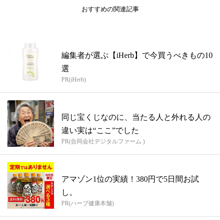
おすすめの関連記事
編集者が選ぶ【iHerb】で今買うべきもの10
選
PR(iHerb)
同じ宝くじなのに、当たる人と外れる人の
違い実は“ここ”でした
PR(合同会社デジタルファーム )
アマゾン1位の実績！380円で5日間お試
し。
PR(ハーブ健康本舗)