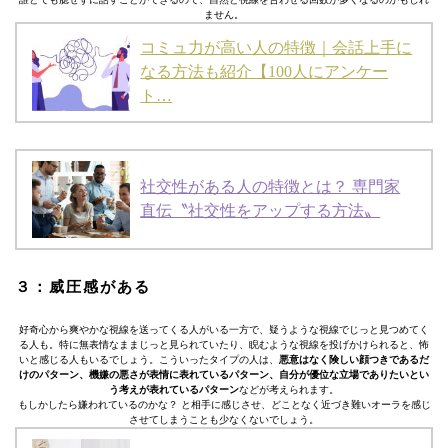
ません。
コミュ力が高い人の特徴｜会話上手に
なる方法も紹介【100人にアンケー
ト…
社交性がある人の特徴とは？ 専門家
直伝〝社交性をアップする方法〟
３：威圧感がある
好奇心から爽やかな視線を送ってくる人がいる一方で、疑うような視線でじっと見つめてく
る人も。特に無表情なままじっと見られていたり、睨むような視線を投げかけられると、怖
いと感じる人もいるでしょう。こういったタイプの人は、
悪意はなく険しい顔つきであるだ
けのパターン、機嫌の悪さが表情に表れているパターン、自分が優位な立場でありたいとい
う考えが表れているパターン
などが考えられます。
もしかしたら嫌われているのかな？ と相手に感じさせ、どことなく近づき難いオーラを感じ
させてしまうことも少なくないでしょう。