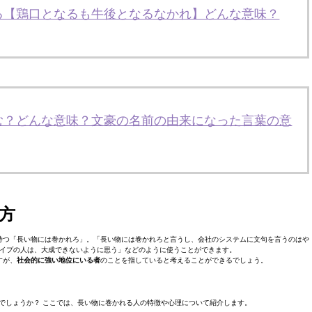
る【鶏口となるも牛後となるなかれ】どんな意味？
む？どんな意味？文豪の名前の由来になった言葉の意
方
持つ「長い物には巻かれろ」。「長い物には巻かれろと言うし、会社のシステムに文句を言うのはや
イプの人は、大成できないように思う」などのように使うことができます。
すが、
社会的に強い地位にいる者
のことを指していると考えることができるでしょう。
でしょうか？ ここでは、長い物に巻かれる人の特徴や心理について紹介します。