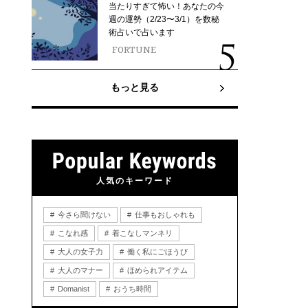
当たりすぎて怖い！あなたの今
週の運勢（2/23〜3/1）を数秘
術占いで占います
FORTUNE
もっと見る
人気のキーワード
今さら聞けない
仕事もおしゃれも
こなれ感
着こなしマンネリ
大人の女子力
働く私にごほうび
大人のマナー
ほめられアイテム
Domanist
おうち時間