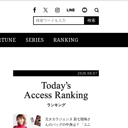
検索
RTUNE
SERIES
RANKING
2026.08.07
ランキング
元タカラジェンヌ 凪七瑠海さ
んのバッグの中身は？ 「ユニ