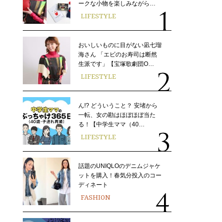
ークな小物を楽しみながら…
LIFESTYLE
おいしいものに目がない凪七瑠
海さん 「エビのお寿司は断然
生派です」【宝塚歌劇団O…
LIFESTYLE
ん!? どういうこと？ 安堵から
一転、女の勘はほぼほぼ当た
る！【中学生ママ（40…
LIFESTYLE
話題のUNIQLOのデニムジャケ
ットを購入！春気分投入のコー
ディネート
FASHION