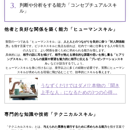
判断や分析をする能力「コンセプチュアルスキ
ル」
他者と良好な関係を築く能力「ヒューマンスキル」
類型の一つである「ヒューマンスキル」は、
人と人とのつながりを良好に保つ「対人関係能
力」
を指す言葉です。ビジネススキルに焦点を絞れば、社内で一緒に仕事をする人や取引先
の人などと、よい関係を築くために求められる能力を指します。
具体的には、
相手の話に耳を傾けて、相手が抱える潜在的な課題や思いを推し量る「ヒアリ
ングスキル」
や、
こちらの提案や要望を魅力的に相手に伝える「プレゼンテーションスキ
ル」
などが該当するでしょう。
ヒューマンスキルを身に付けるには、座学以上に多くの経験が必要です。実際にヒューマン
スキルが求められる現場に飛び込むことで、効率的にスキルを養えます。
うなずくだけではダメ!? 本物の「聞き
上手な人」になるための3つの心得…
専門的な知識や技術「テクニカルスキル」
「テクニカルスキル」とは、
与えられた業務を遂行するために求められる能力
を指す言葉で