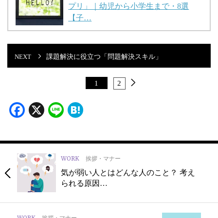
プリ」｜幼児から小学生まで・8選
【子…
課題解決に役立つ「問題解決スキル」
1
2
Facebook
X
Line
Hatena
WORK
挨拶・マナー
気が弱い人とはどんな人のこと？ 考え
られる原因…
挨拶・マナー