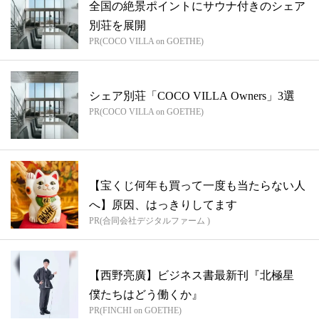
全国の絶景ポイントにサウナ付きのシェア
別荘を展開
PR(COCO VILLA on GOETHE)
シェア別荘「COCO VILLA Owners」3選
PR(COCO VILLA on GOETHE)
【宝くじ何年も買って一度も当たらない人
へ】原因、はっきりしてます
PR(合同会社デジタルファーム )
【西野亮廣】ビジネス書最新刊『北極星
僕たちはどう働くか』
PR(FINCHI on GOETHE)