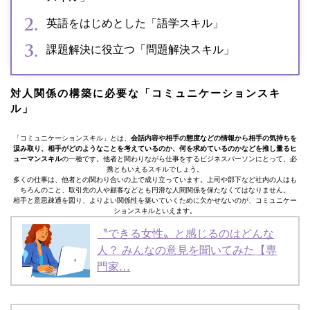
英語をはじめとした「語学スキル」
課題解決に役立つ「問題解決スキル」
対人関係の構築に必要な「コミュニケーションスキ
ル」
「コミュニケーションスキル」とは、
会話内容や相手の態度などの情報から相手の気持ちを
汲み取り、相手がどのようなことを考えているのか、何を求めているのかなどを推し量るヒ
ューマンスキル
の一種です。他者と関わりながら仕事をするビジネスパーソンにとって、必
携ともいえるスキルでしょう。
多くの仕事は、他者との関わり合いの上で成り立っています。上司や部下など社内の人はも
ちろんのこと、取引先の人や顧客などとも円滑な人間関係を保たなくてはなりません。
相手と意思疎通を図り、よりよい関係性を築いていくために欠かせないのが、コミュニケー
ションスキルといえます。
〝できる女性〟と感じるのはどんな
人？ みんなの意見を聞いてみた【専
門家…