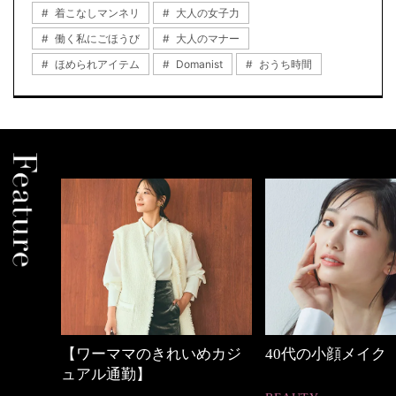
着こなしマンネリ
大人の女子力
働く私にごほうび
大人のマナー
ほめられアイテム
Domanist
おうち時間
めカジ
40代の小顔メイク
心地よくいられる
とは