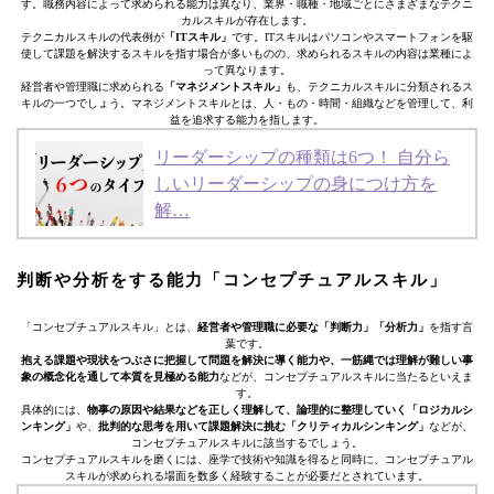
す。職務内容によって求められる能力は異なり、業界・職種・地域ごとにさまざまなテクニ
カルスキルが存在します。
テクニカルスキルの代表例が
「ITスキル」
です。ITスキルはパソコンやスマートフォンを駆
使して課題を解決するスキルを指す場合が多いものの、求められるスキルの内容は業種によ
って異なります。
経営者や管理職に求められる
「マネジメントスキル」
も、テクニカルスキルに分類されるス
キルの一つでしょう。マネジメントスキルとは、人・もの・時間・組織などを管理して、利
益を追求する能力を指します。
リーダーシップの種類は6つ！ 自分ら
しいリーダーシップの身につけ方を
解…
判断や分析をする能力「コンセプチュアルスキル」
「コンセプチュアルスキル」とは、
経営者や管理職に必要な「判断力」「分析力」
を指す言
葉です。
抱える課題や現状をつぶさに把握して問題を解決に導く能力や、一筋縄では理解が難しい事
象の概念化を通して本質を見極める能力
などが、コンセプチュアルスキルに当たるといえま
す。
具体的には、
物事の原因や結果などを正しく理解して、論理的に整理していく「ロジカルシ
ンキング」
や、
批判的な思考を用いて課題解決に挑む「クリティカルシンキング」
などが、
コンセプチュアルスキルに該当するでしょう。
コンセプチュアルスキルを磨くには、座学で技術や知識を得ると同時に、コンセプチュアル
スキルが求められる場面を数多く経験することが必要だとされています。