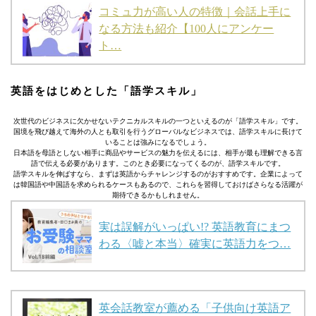
コミュ力が高い人の特徴｜会話上手に
なる方法も紹介【100人にアンケー
ト…
英語をはじめとした「語学スキル」
次世代のビジネスに欠かせないテクニカルスキルの一つといえるのが「語学スキル」です。
国境を飛び越えて海外の人とも取引を行うグローバルなビジネスでは、語学スキルに長けて
いることは強みになるでしょう。
日本語を母語としない相手に商品やサービスの魅力を伝えるには、相手が最も理解できる言
語で伝える必要があります。このとき必要になってくるのが、語学スキルです。
語学スキルを伸ばすなら、まずは英語からチャレンジするのがおすすめです。企業によって
は韓国語や中国語を求められるケースもあるので、これらを習得しておけばさらなる活躍が
期待できるかもしれません。
実は誤解がいっぱい!? 英語教育にまつ
わる〈嘘と本当〉確実に英語力をつ…
英会話教室が薦める「子供向け英語ア