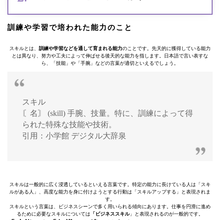
訓練や学習で培われた能力のこと
スキルとは、
訓練や学習などを通して育まれる能力
のことです。先天的に獲得している能力
とは異なり、努力や工夫によって伸ばせる後天的な能力を指します。日本語で言い表すな
ら、「技能」や「手腕」などの言葉が適切といえるでしょう。
スキル
〘名〙 (skill) 手腕、技量。特に、訓練によって得
られた特殊な技能や技術。
引用：小学館 デジタル大辞泉
スキルは一般的に広く浸透しているといえる言葉です。特定の能力に長けている人は「スキ
ルがある人」、高度な能力を身に付けようとする行動は「スキルアップする」と表現されま
す。
スキルという言葉は、ビジネスシーンで多く用いられる傾向にあります。仕事を円滑に進め
るために必要なスキルについては
「ビジネススキル
」と表現されるのが一般的です。