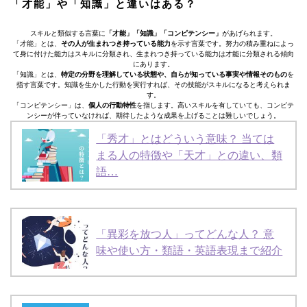
「才能」や「知識」と違いはある？
スキルと類似する言葉に
「才能」「知識」「コンピテンシー」
があげられます。
「才能」とは、
その人が生まれつき持っている能力
を示す言葉です。努力の積み重ねによっ
て身に付けた能力はスキルに分類され、生まれつき持っている能力は才能に分類される傾向
にあります。
「知識」とは、
特定の分野を理解している状態や、自らが知っている事実や情報そのもの
を
指す言葉です。知識を生かした行動を実行すれば、その技能がスキルになると考えられま
す。
「コンピテンシー」は、
個人の行動特性
を指します。高いスキルを有していても、コンピテ
ンシーが伴っていなければ、期待したような成果を上げることは難しいでしょう。
「秀才」とはどういう意味？ 当ては
まる人の特徴や「天才」との違い、類
語…
「異彩を放つ人」ってどんな人？ 意
味や使い方・類語・英語表現まで紹介