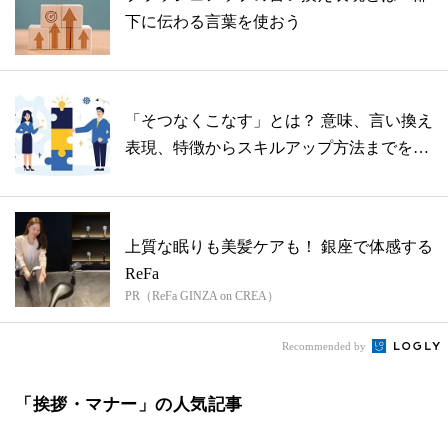
下に伝わる言葉を使おう
「そつなくこなす」とは？ 意味、言い換え
表現、特徴からスキルアップ方法までを解
説
上質な眠りも美髪ケアも！ 銀座で体感する
ReFa
PR（ReFa GINZA on CREA）
Recommended by
「挨拶・マナー」の人気記事